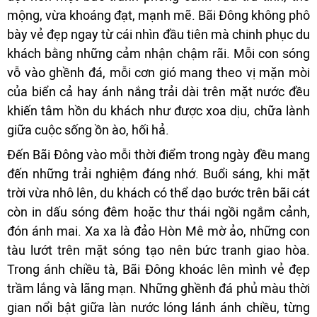
mộng, vừa khoáng đạt, mạnh mẽ. Bãi Đông không phô
bày vẻ đẹp ngay từ cái nhìn đầu tiên mà chinh phục du
khách bằng những cảm nhận chậm rãi. Mỗi con sóng
vỗ vào ghềnh đá, mỗi cơn gió mang theo vị mặn mòi
của biển cả hay ánh nắng trải dài trên mặt nước đều
khiến tâm hồn du khách như được xoa dịu, chữa lành
giữa cuộc sống ồn ào, hối hả.
Đến Bãi Đông vào mỗi thời điểm trong ngày đều mang
đến những trải nghiệm đáng nhớ. Buổi sáng, khi mặt
trời vừa nhô lên, du khách có thể dạo bước trên bãi cát
còn in dấu sóng đêm hoặc thư thái ngồi ngắm cảnh,
đón ánh mai. Xa xa là đảo Hòn Mê mờ ảo, những con
tàu lướt trên mặt sóng tạo nên bức tranh giao hòa.
Trong ánh chiều tà, Bãi Đông khoác lên mình vẻ đẹp
trầm lắng và lãng mạn. Những ghềnh đá phủ màu thời
gian nổi bật giữa làn nước lóng lánh ánh chiều, từng