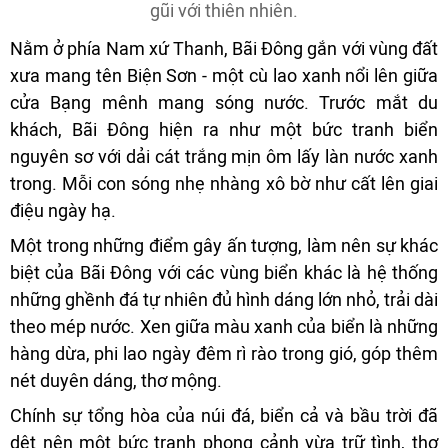
gũi với thiên nhiên.
Nằm ở phía Nam xứ Thanh, Bãi Đông gắn với vùng đất
xưa mang tên Biện Sơn - một cù lao xanh nổi lên giữa
cửa Bạng mênh mang sóng nước. Trước mắt du
khách, Bãi Đông hiện ra như một bức tranh biển
nguyên sơ với dải cát trắng mịn ôm lấy làn nước xanh
trong. Mỗi con sóng nhẹ nhàng xô bờ như cất lên giai
điệu ngày hạ.
Một trong những điểm gây ấn tượng, làm nên sự khác
biệt của Bãi Đông với các vùng biển khác là hệ thống
những ghềnh đá tự nhiên đủ hình dáng lớn nhỏ, trải dài
theo mép nước. Xen giữa màu xanh của biển là những
hàng dừa, phi lao ngày đêm rì rào trong gió, góp thêm
nét duyên dáng, thơ mộng.
Chính sự tổng hòa của núi đá, biển cả và bầu trời đã
dệt nên một bức tranh phong cảnh vừa trữ tình, thơ