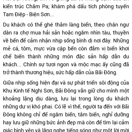
kiến trúc Chăm Pa; khám phá dấu tích phòng tuyến
Tam Điệp - Biện Sơn...
Du khách có thể ghé thăm làng biển, theo chân ngư
dân ra chợ mua hải sản hoặc ngắm nhìn tàu, thuyền
về bến để cảm nhận nhịp sống bình dị nơi đây. Những
mẻ cá, tôm, mực vừa cập bến còn đẫm vị biển khơi
chế biến thành những món đặc sản hấp dẫn du
khách... Chính sự tươi ngon và mộc mạc ấy cũng đã
trở thành thương hiệu, sức hấp dẫn của Bãi Đông.
Giữa nhịp sống hiện đại và sự phát triển sôi động của
Khu Kinh tế Nghi Sơn, Bãi Đông vẫn giữ cho mình một
khoảng lặng dịu dàng, lưu lại trong lòng du khách
những dư vị khó phai. Có lẽ vì thế, người ta đến với Bãi
Đông không chỉ để ngắm biển, tắm biển, nghỉ dưỡng
hay lưu giữ những bức ảnh đẹp mà còn để tìm lại cảm
giác bình yên và lắng nghe tiếng sóng như một lời mời