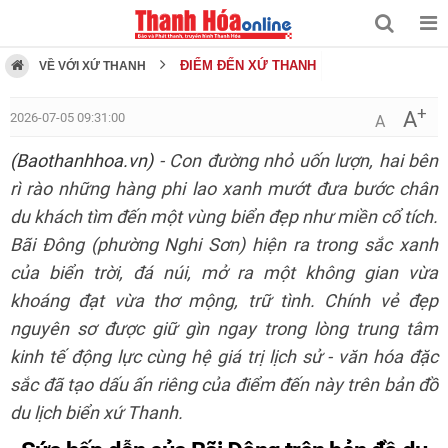
ĐIỂM ĐẾN XỨ THANH
VỀ VỚI XỨ THANH
+
A
2026-07-05 09:31:00
A
(Baothanhhoa.vn)
- Con đường nhỏ uốn lượn, hai bên
rì rào những hàng phi lao xanh mướt đưa bước chân
du khách tìm đến một vùng biển đẹp như miền cổ tích.
Bãi Đông (phường Nghi Sơn) hiện ra trong sắc xanh
của biển trời, đá núi, mở ra một không gian vừa
khoáng đạt vừa thơ mộng, trữ tình. Chính vẻ đẹp
nguyên sơ được giữ gìn ngay trong lòng trung tâm
kinh tế động lực cùng hệ giá trị lịch sử - văn hóa đặc
sắc đã tạo dấu ấn riêng của điểm đến này trên bản đồ
du lịch biển xứ Thanh.