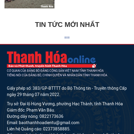
TIN TỨC MỚI NHẤT
CƠ QUAN CỦA ĐẢNG BỘ ĐẢNG CỘNG SẢN VIỆT NAM TỈNH THANH HÓA
TIẾNG NÓI CỦA ĐẢNG BỘ, CHÍNH QUYỀN VÀ NHÂN DÂN TỈNH THANH HÓA
Giấy phép số: 383/GP-BTTTT do Bộ Thông tin - Truyền thông Cấp
ngày 29 tháng 07 năm 2022.
Trụ sở: Đại lộ Hùng Vương, phường Hạc Thành, tỉnh Thanh Hóa
Giám đốc: Phạm Văn Báu.
Đường dây nóng: 0822173636
Email: baothanhhoadientu@gmail.com
Liên hệ Quảng cáo: 02373858885.