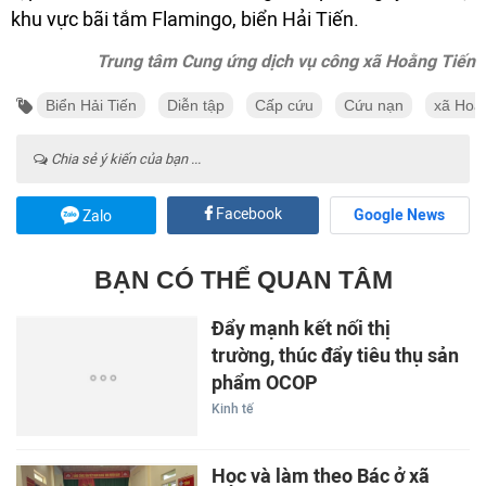
khu vực bãi tắm Flamingo, biển Hải Tiến.
Trung tâm Cung ứng dịch vụ công xã Hoằng Tiến
Biển Hải Tiến
Diễn tập
Cấp cứu
Cứu nạn
xã Hoằ
Chia sẻ ý kiến của bạn ...
Facebook
Google News
Zalo
BẠN CÓ THỂ QUAN TÂM
Đẩy mạnh kết nối thị
trường, thúc đẩy tiêu thụ sản
phẩm OCOP
Kinh tế
Học và làm theo Bác ở xã