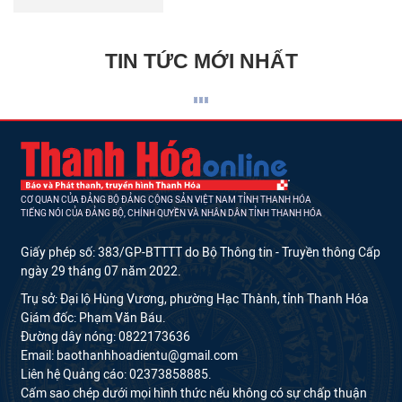
TIN TỨC MỚI NHẤT
CƠ QUAN CỦA ĐẢNG BỘ ĐẢNG CỘNG SẢN VIỆT NAM TỈNH THANH HÓA
TIẾNG NÓI CỦA ĐẢNG BỘ, CHÍNH QUYỀN VÀ NHÂN DÂN TỈNH THANH HÓA
Giấy phép số: 383/GP-BTTTT do Bộ Thông tin - Truyền thông Cấp
ngày 29 tháng 07 năm 2022.
Trụ sở: Đại lộ Hùng Vương, phường Hạc Thành, tỉnh Thanh Hóa
Giám đốc: Phạm Văn Báu.
Đường dây nóng: 0822173636
Email: baothanhhoadientu@gmail.com
Liên hệ Quảng cáo: 02373858885.
Cấm sao chép dưới mọi hình thức nếu không có sự chấp thuận