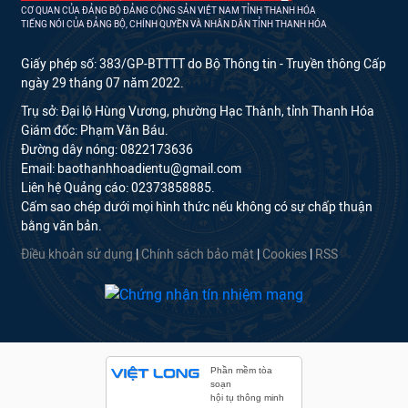
CƠ QUAN CỦA ĐẢNG BỘ ĐẢNG CỘNG SẢN VIỆT NAM TỈNH THANH HÓA
TIẾNG NÓI CỦA ĐẢNG BỘ, CHÍNH QUYỀN VÀ NHÂN DÂN TỈNH THANH HÓA
Giấy phép số: 383/GP-BTTTT do Bộ Thông tin - Truyền thông Cấp
ngày 29 tháng 07 năm 2022.
Trụ sở: Đại lộ Hùng Vương, phường Hạc Thành, tỉnh Thanh Hóa
Giám đốc: Phạm Văn Báu.
Đường dây nóng: 0822173636
Email: baothanhhoadientu@gmail.com
Liên hệ Quảng cáo: 02373858885.
Cấm sao chép dưới mọi hình thức nếu không có sự chấp thuận
bằng văn bản.
Điều khoản sử dụng
|
Chính sách bảo mật
|
Cookies
|
RSS
Phần mềm tòa
soạn
hội tụ thông minh