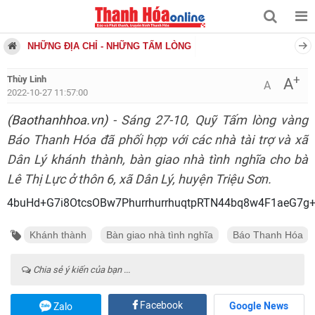
NHỮNG ĐỊA CHỈ - NHỮNG TẤM LÒNG
+
Thùy Linh
A
A
2022-10-27 11:57:00
(Baothanhhoa.vn)
- Sáng 27-10, Quỹ Tấm lòng vàng
Báo Thanh Hóa đã phối hợp với các nhà tài trợ và xã
Dân Lý khánh thành, bàn giao nhà tình nghĩa cho bà
Lê Thị Lực ở thôn 6, xã Dân Lý, huyện Triệu Sơn.
4buHd+G7i8OtcsOBw7PhurrhurrhuqtpRTN44bq8w4F1aeG7
Khánh thành
Bàn giao nhà tình nghĩa
Báo Thanh Hóa
Chia sẻ ý kiến của bạn ...
Facebook
Google News
Zalo