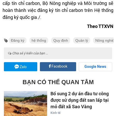
cấp tín chỉ carbon, Bộ Nông nghiệp và Môi trường sẽ
hoàn thành việc đăng ký tín chỉ carbon trên Hệ thống
đăng ký quốc gia./.
Theo TTXVN
Đăng ký
hệ thống
Quy định
Quản lý
Nông nghiệ
Chia sẻ ý kiến của bạn ...
Facebook
Google News
Zalo
BẠN CÓ THỂ QUAN TÂM
Bổ sung 2 dự án đầu tư công
được sử dụng đất san lấp tại
mỏ đất xã Sao Vàng
Kinh tế