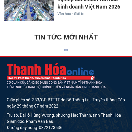
kinh doanh Việt Nam 2026
Văn hóa - Giải trí
TIN TỨC MỚI NHẤT
CƠ QUAN CỦA ĐẢNG BỘ ĐẢNG CỘNG SẢN VIỆT NAM TỈNH THANH HÓA
TIẾNG NÓI CỦA ĐẢNG BỘ, CHÍNH QUYỀN VÀ NHÂN DÂN TỈNH THANH HÓA
Giấy phép số: 383/GP-BTTTT do Bộ Thông tin - Truyền thông Cấp
ngày 29 tháng 07 năm 2022.
Trụ sở: Đại lộ Hùng Vương, phường Hạc Thành, tỉnh Thanh Hóa
Giám đốc: Phạm Văn Báu.
Đường dây nóng: 0822173636