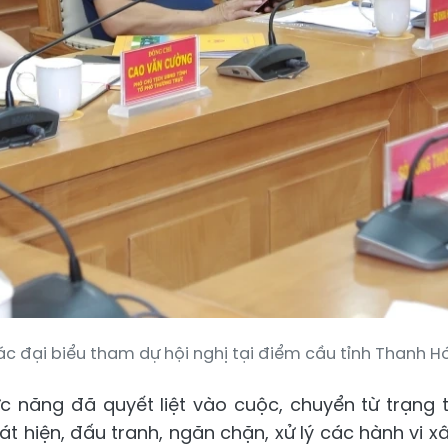
c đại biểu tham dự hội nghị tại điểm cầu tỉnh Thanh H
c năng đã quyết liệt vào cuộc, chuyển từ trạng t
t hiện, đấu tranh, ngăn chặn, xử lý các hành vi