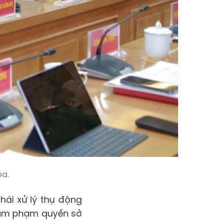
óa.
hái xử lý thụ động
 xâm phạm quyền sở