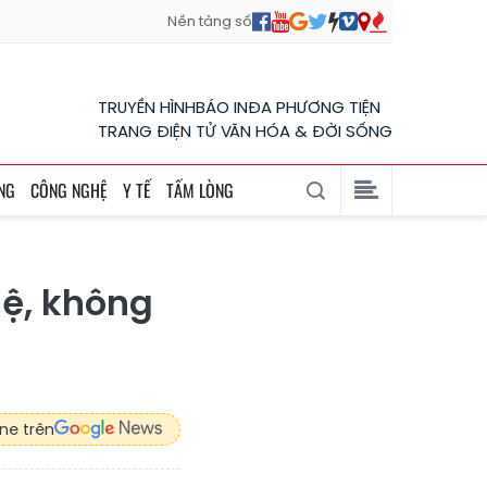
Nền tảng số
TRUYỀN HÌNH
BÁO IN
ĐA PHƯƠNG TIỆN
TRANG ĐIỆN TỬ VĂN HÓA & ĐỜI SỐNG
NG
CÔNG NGHỆ
Y TẾ
TẤM LÒNG
uệ, không
ne trên