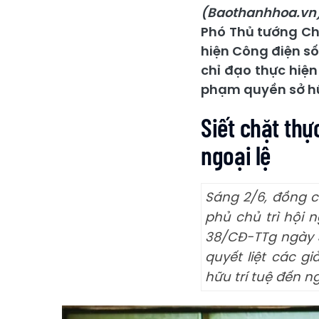
(Baothanhhoa.vn
Phó Thủ tướng Chí
hiện Công điện s
chỉ đạo thực hiện
phạm quyền sở hữ
Siết chặt thự
ngoại lệ
Sáng 2/6, đồng c
phủ chủ trì hội 
38/CĐ-TTg ngày 5
quyết liệt các g
hữu trí tuệ đến n