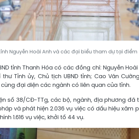
tỉnh Nguyễn Hoài Anh và các đại biểu tham dự tại điểm
BND tỉnh Thanh Hóa có các đồng chí: Nguyễn Hoài 
 thư Tỉnh ủy, Chủ tịch UBND tỉnh; Cao Văn Cường,
 cùng đại diện các ngành có liên quan của tỉnh.
n số 38/CĐ-TTg, các bộ, ngành, địa phương đã tri
pháp và phát hiện 2.036 vụ việc có dấu hiệu xâm
chính 1.616 vụ việc, khởi tố 44 vụ.