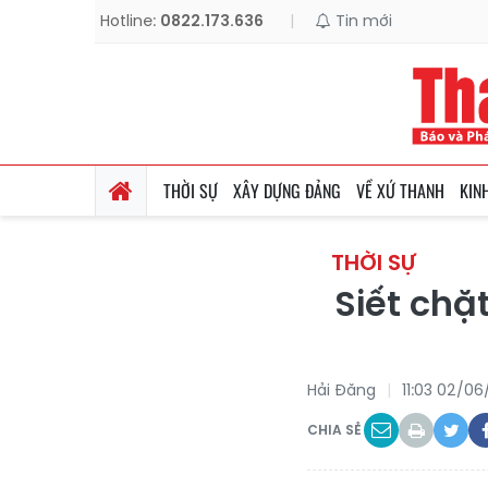
Hotline:
0822.173.636
|
Tin mới
THỜI SỰ
XÂY DỰNG ĐẢNG
VỀ XỨ THANH
KIN
THỜI SỰ
Siết chặ
Hải Đăng
11:03 02/0
CHIA SẺ