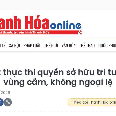
H TẾ
XÃ HỘI
PHÁP LUẬT
THẾ GIỚI
VĂN HÓA
THỂ THAO
QUỐC PHÒ
t thực thi quyền sở hữu trí t
vùng cấm, không ngoại lệ
6/2026
Theo dõi Thanh Hóa onli