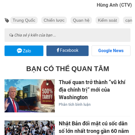
Hùng Anh (CTV)
Trung Quốc
Chiến lược
Quan hệ
Kiểm soát
cạnh
Chia sẻ ý kiến của bạn ...
Facebook
Google News
Zalo
BẠN CÓ THỂ QUAN TÂM
Thuế quan trở thành “vũ khí
địa chính trị” mới của
Washington
Phân tích bình luận
Nhật Bản đối mặt cú sốc dân
số lớn nhất trong gần 60 năm