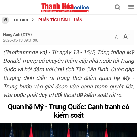
PHÂN TÍCH BÌNH LUẬN
THẾ GIỚI
+
Hùng Anh (CTV)
A
A
2026-05-13 09:01:00
(Baothanhhoa.vn)
- Từ ngày 13 - 15/5, Tổng thống Mỹ
Donald Trump có chuyến thăm cấp nhà nước tới Trung
Quốc và hội đàm với Chủ tịch Tập Cận Bình. Cuộc gặp
thượng đỉnh diễn ra trong thời điểm quan hệ Mỹ -
Trung bước vào giai đoạn vừa cạnh tranh quyết liệt,
vừa buộc phải duy trì đối thoại để kiểm soát rủi ro.
Quan hệ Mỹ - Trung Quốc: Cạnh tranh có
kiểm soát