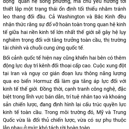
động” quan hệ song phương, mà chủ yếu hướng tới
thiết lập một trạng thái ổn định tối thiểu nhằm tránh
leo thang đối đầu. Cả Washington và Bắc Kinh đều
nhận thức rằng sự đổ vỡ hoàn toàn trong quan hệ kinh
tế giữa hai nền kinh tế lớn nhất thế giới sẽ gây hệ lụy
nghiêm trọng đối với tăng trưởng toàn cầu, thị trường
tài chính và chuỗi cung ứng quốc tế.
Bối cảnh quốc tế hiện nay cũng khiến hai bên có thêm
động lực duy trì kênh đối thoại cấp cao. Cuộc xung đột
tại Iran và nguy cơ gián đoạn lưu thông năng lượng
qua eo biển Hormuz đã làm gia tăng áp lực đối với
kinh tế thế giới. Đồng thời, cạnh tranh công nghệ, đặc
biệt trong lĩnh vực bán dẫn, trí tuệ nhân tạo và khoáng
sản chiến lược, đang định hình lại cấu trúc quyền lực
kinh tế toàn cầu. Trong môi trường đó, Mỹ và Trung
Quốc vừa là đối thủ chiến lược, vừa có sự phụ thuộc
lẫn nhau ở mức khó tách rời hoàn toàn.