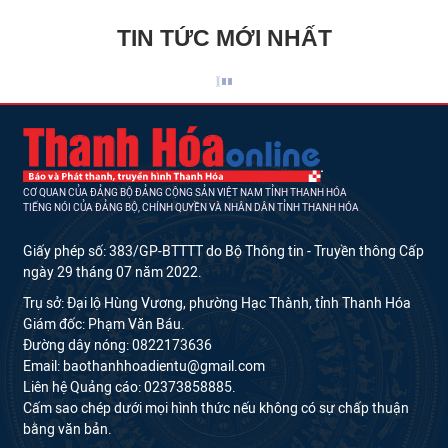
TIN TỨC MỚI NHẤT
CƠ QUAN CỦA ĐẢNG BỘ ĐẢNG CỘNG SẢN VIỆT NAM TỈNH THANH HÓA
TIẾNG NÓI CỦA ĐẢNG BỘ, CHÍNH QUYỀN VÀ NHÂN DÂN TỈNH THANH HÓA
Giấy phép số: 383/GP-BTTTT do Bộ Thông tin - Truyền thông Cấp
ngày 29 tháng 07 năm 2022.
Trụ sở: Đại lộ Hùng Vương, phường Hạc Thành, tỉnh Thanh Hóa
Giám đốc: Phạm Văn Báu.
Đường dây nóng: 0822173636
Email: baothanhhoadientu@gmail.com
Liên hệ Quảng cáo: 02373858885.
Cấm sao chép dưới mọi hình thức nếu không có sự chấp thuận
bằng văn bản.