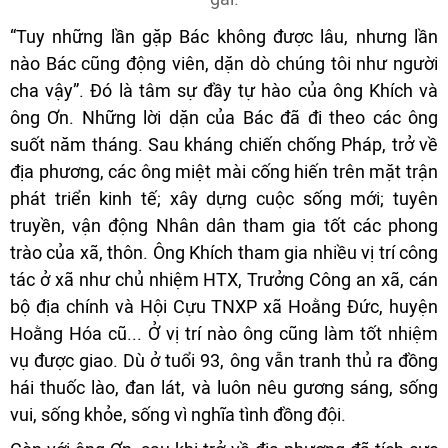
“Tuy những lần gặp Bác không được lâu, nhưng lần
nào Bác cũng động viên, dặn dò chúng tôi như người
cha vậy”. Đó là tâm sự đầy tự hào của ông Khích và
ông Ơn. Những lời dặn của Bác đã đi theo các ông
suốt năm tháng. Sau kháng chiến chống Pháp, trở về
địa phương, các ông miệt mài cống hiến trên mặt trận
phát triển kinh tế; xây dựng cuộc sống mới; tuyên
truyền, vận động Nhân dân tham gia tốt các phong
trào của xã, thôn. Ông Khích tham gia nhiều vị trí công
tác ở xã như chủ nhiệm HTX, Trưởng Công an xã, cán
bộ địa chính và Hội Cựu TNXP xã Hoằng Đức, huyện
Hoằng Hóa cũ... Ở vị trí nào ông cũng làm tốt nhiệm
vụ được giao. Dù ở tuổi 93, ông vẫn tranh thủ ra đồng
hái thuốc lào, đan lát, và luôn nêu gương sáng, sống
vui, sống khỏe, sống vì nghĩa tình đồng đội.