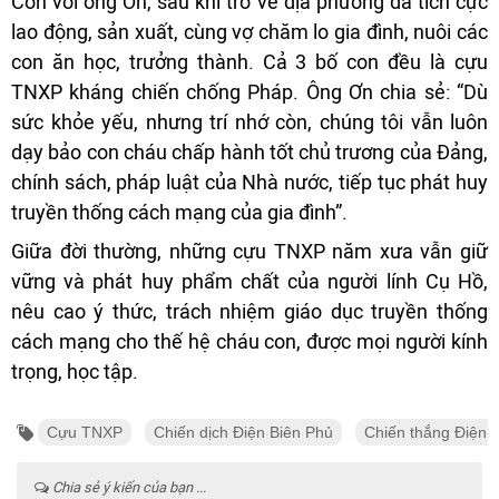
Còn với ông Ơn, sau khi trở về địa phương đã tích cực
lao động, sản xuất, cùng vợ chăm lo gia đình, nuôi các
con ăn học, trưởng thành. Cả 3 bố con đều là cựu
TNXP kháng chiến chống Pháp. Ông Ơn chia sẻ: “Dù
sức khỏe yếu, nhưng trí nhớ còn, chúng tôi vẫn luôn
dạy bảo con cháu chấp hành tốt chủ trương của Ðảng,
chính sách, pháp luật của Nhà nước, tiếp tục phát huy
truyền thống cách mạng của gia đình”.
Giữa đời thường, những cựu TNXP năm xưa vẫn giữ
vững và phát huy phẩm chất của người lính Cụ Hồ,
nêu cao ý thức, trách nhiệm giáo dục truyền thống
cách mạng cho thế hệ cháu con, được mọi người kính
trọng, học tập.
Cựu TNXP
Chiến dịch Điện Biên Phủ
Chiến thắng Điện 
Chia sẻ ý kiến của bạn ...