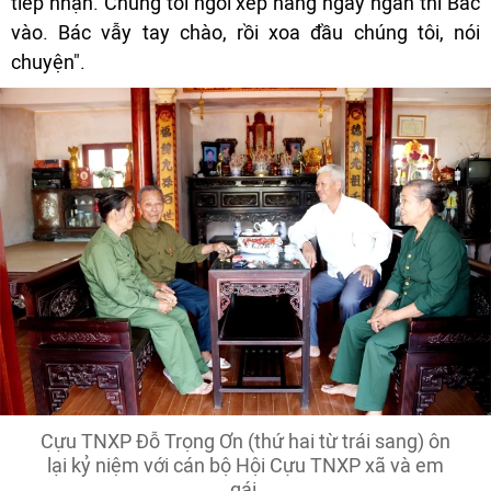
tiếp nhận. Chúng tôi ngồi xếp hàng ngay ngắn thì Bác
vào. Bác vẫy tay chào, rồi xoa đầu chúng tôi, nói
chuyện".
Cựu TNXP Đỗ Trọng Ơn (thứ hai từ trái sang) ôn
lại kỷ niệm với cán bộ Hội Cựu TNXP xã và em
gái.