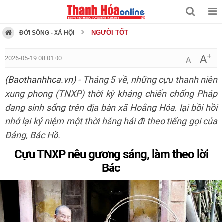
NGƯỜI TỐT
ĐỜI SỐNG - XÃ HỘI
+
A
2026-05-19 08:01:00
A
(Baothanhhoa.vn)
- Tháng 5 về, những cựu thanh niên
xung phong (TNXP) thời kỳ kháng chiến chống Pháp
đang sinh sống trên địa bàn xã Hoằng Hóa, lại bồi hồi
nhớ lại kỷ niệm một thời hăng hái đi theo tiếng gọi của
Đảng, Bác Hồ.
Cựu TNXP nêu gương sáng, làm theo lời
Bác