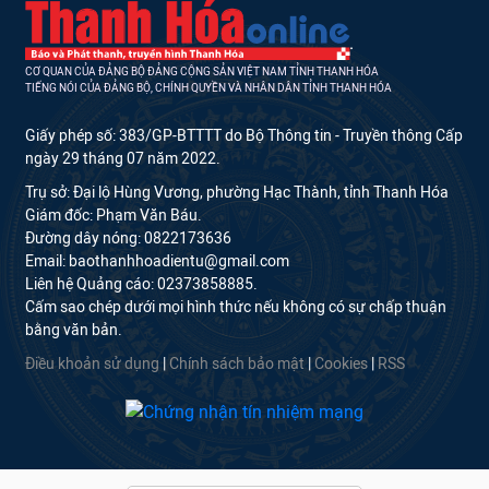
CƠ QUAN CỦA ĐẢNG BỘ ĐẢNG CỘNG SẢN VIỆT NAM TỈNH THANH HÓA
TIẾNG NÓI CỦA ĐẢNG BỘ, CHÍNH QUYỀN VÀ NHÂN DÂN TỈNH THANH HÓA
Giấy phép số: 383/GP-BTTTT do Bộ Thông tin - Truyền thông Cấp
ngày 29 tháng 07 năm 2022.
Trụ sở: Đại lộ Hùng Vương, phường Hạc Thành, tỉnh Thanh Hóa
Giám đốc: Phạm Văn Báu.
Đường dây nóng: 0822173636
Email: baothanhhoadientu@gmail.com
Liên hệ Quảng cáo: 02373858885.
Cấm sao chép dưới mọi hình thức nếu không có sự chấp thuận
bằng văn bản.
Điều khoản sử dụng
|
Chính sách bảo mật
|
Cookies
|
RSS