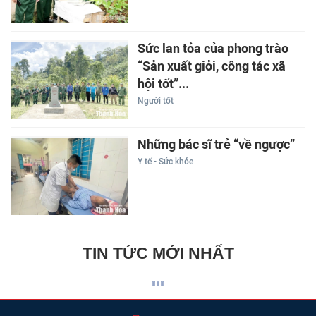
Sức lan tỏa của phong trào
“Sản xuất giỏi, công tác xã
hội tốt”...
Người tốt
Những bác sĩ trẻ “về ngược”
Y tế - Sức khỏe
TIN TỨC MỚI NHẤT