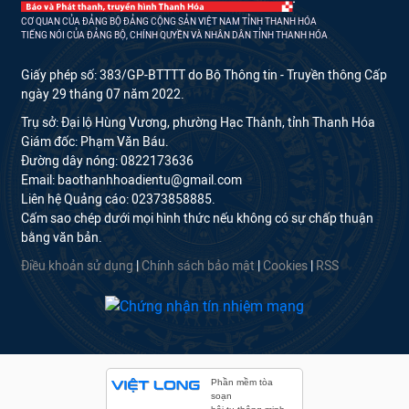
CƠ QUAN CỦA ĐẢNG BỘ ĐẢNG CỘNG SẢN VIỆT NAM TỈNH THANH HÓA
TIẾNG NÓI CỦA ĐẢNG BỘ, CHÍNH QUYỀN VÀ NHÂN DÂN TỈNH THANH HÓA
Giấy phép số: 383/GP-BTTTT do Bộ Thông tin - Truyền thông Cấp
ngày 29 tháng 07 năm 2022.
Trụ sở: Đại lộ Hùng Vương, phường Hạc Thành, tỉnh Thanh Hóa
Giám đốc: Phạm Văn Báu.
Đường dây nóng: 0822173636
Email: baothanhhoadientu@gmail.com
Liên hệ Quảng cáo: 02373858885.
Cấm sao chép dưới mọi hình thức nếu không có sự chấp thuận
bằng văn bản.
Điều khoản sử dụng
|
Chính sách bảo mật
|
Cookies
|
RSS
Phần mềm tòa
soạn