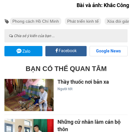
Bài và ảnh: Khắc Công
Phong cách Hồ Chí Minh
Phát triển kinh tế
Xóa đói giảm
Chia sẻ ý kiến của bạn ...
Facebook
Google News
Zalo
BẠN CÓ THỂ QUAN TÂM
Thầy thuốc nơi bản xa
Người tốt
Những cử nhân làm cán bộ
thôn