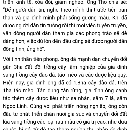
triển kinh tế, xóa đói, giảm nghèo. Ông Tho chia sẻ:
“Để người dân tin, nghe theo mình thì trước tiên bản
thân và gia đình mình phải sống gương mẫu. Khi đã
được người dân tin tưởng rồi thì mọi việc tuyên truyền,
vận động người dân tham gia các phong trào sẽ dễ
dàng hơn, việc dù lớn đến đâu cũng sẽ được người dân
đồng tình, ủng hộ”.
Với tinh thần tiên phong, ông đã mạnh dạn chuyển đổi
gần 3ha đất đồi trồng cây lâm nghiệp của gia đình
sang trồng cây đào đá, táo mèo và các dược liệu quý.
Hiện nay, gia đình ông đã có 1,8ha cây đào đá, trên
1ha táo mèo. Tận dụng tán rừng, gia đình ông canh
tác thêm cây dược liệu như sa nhân, sâm 7 lá, sâm
Ngọc Linh. Cùng với phát triển nông nghiệp, ông còn
đầu tư phát triển chăn nuôi gia súc và chuyển đổi đất
lúa sang trồng các loại rau màu có giá trị cao, như dưa
chuột, bí đỏ, từ đó tạo thêm nguồn thu nhập ổn định