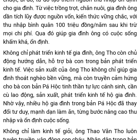
cho gia đình. Từ việc trồng trọt, chăn nuôi, gia đình ông
dần tích lũy được nguồn vốn, kiến thức vững chắc, với
thu nhập bình quân 100 triệu đồng/năm sau khi trừ
mọi chi phí. Qua đó giúp gia đình ông có cuộc sống
khấm khá, ổn định.
Không chỉ phát triển kinh tế gia đình, ông Tho còn chủ
động hướng dẫn, hỗ trợ bà con trong bản phát triển
kinh tế. Việc sản xuất của ông Tho không chỉ giúp gia
đình thoát nghèo bền vững, mà còn truyền cảm hứng
cho bà con bản Pá Hộc tinh thần tự lực cánh sinh, cần
cù lao động, sản xuất, phát triển kinh tế hộ gia đình.
Nhờ vậy, nhiều hộ gia đình trong bản Pá Hộc đã thay
đổi tư duy, mạnh dạn làm ăn, từng bước nâng cao thu
nhập và ổn định cuộc sống.
Không chỉ làm kinh tế giỏi, ông Thao Văn Tho luôn
tuyên truyền, vận động con cháu, Nhân dân trong bản