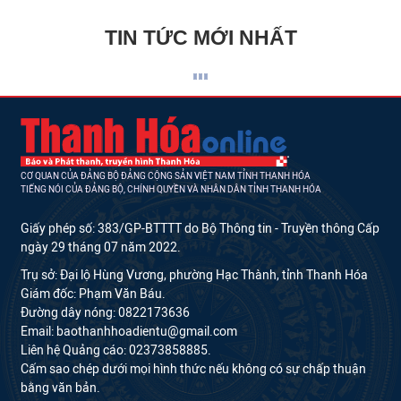
TIN TỨC MỚI NHẤT
CƠ QUAN CỦA ĐẢNG BỘ ĐẢNG CỘNG SẢN VIỆT NAM TỈNH THANH HÓA
TIẾNG NÓI CỦA ĐẢNG BỘ, CHÍNH QUYỀN VÀ NHÂN DÂN TỈNH THANH HÓA
Giấy phép số: 383/GP-BTTTT do Bộ Thông tin - Truyền thông Cấp
ngày 29 tháng 07 năm 2022.
Trụ sở: Đại lộ Hùng Vương, phường Hạc Thành, tỉnh Thanh Hóa
Giám đốc: Phạm Văn Báu.
Đường dây nóng: 0822173636
Email: baothanhhoadientu@gmail.com
Liên hệ Quảng cáo: 02373858885.
Cấm sao chép dưới mọi hình thức nếu không có sự chấp thuận
bằng văn bản.