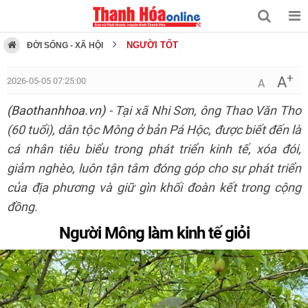
NGƯỜI TỐT
ĐỜI SỐNG - XÃ HỘI
+
A
2026-05-05 07:25:00
A
(Baothanhhoa.vn)
- Tại xã Nhi Sơn, ông Thao Văn Tho
(60 tuổi), dân tộc Mông ở bản Pá Hộc, được biết đến là
cá nhân tiêu biểu trong phát triển kinh tế, xóa đói,
giảm nghèo, luôn tận tâm đóng góp cho sự phát triển
của địa phương và giữ gìn khối đoàn kết trong cộng
đồng.
Người Mông làm kinh tế giỏi