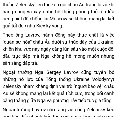
thống Zelensky liên tục kêu gọi châu Âu trang bị vũ khí
hạng nặng và xây dựng hệ thống phòng thủ tên lửa
riêng biệt để chống lại Moscow sẽ không mang lại kết
quả tốt đẹp như Kiev kỳ vọng.
Theo ông Lavrov, hành động này thực chất là việc
“quân sự hóa” châu Âu dưới sự thúc đẩy của Ukraine,
khiến khu vực này ngày càng lún sâu vào một cuộc đối
đầu trực tiếp mà Nga không hề mong muốn nhưng
sẵn sàng đáp trả.
Ngoại trưởng Nga Sergey Lavrov cũng tuyên bố
những nỗ lực của Tổng thống Ukraine Volodymyr
Zelensky nhằm khẳng định vai trò “người bảo vệ” châu
Âu sẽ không mang lại kết quả tích cực, trong bối cảnh
căng thẳng giữa Nga và phương Tây tiếp tục gia tăng.
Ngoại trưởng Lavrov cho rằng việc ông Zelensky kêu
gọi thúc đẩy nhanh tiến trình gia nhập Liên minh châu