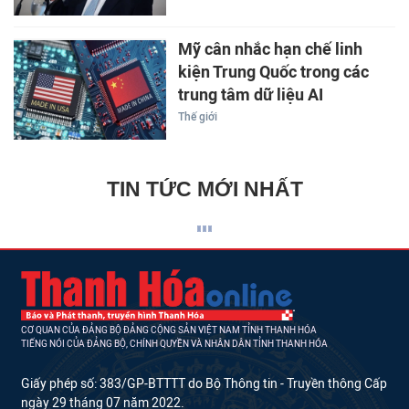
Mỹ cân nhắc hạn chế linh
kiện Trung Quốc trong các
trung tâm dữ liệu AI
Thế giới
TIN TỨC MỚI NHẤT
CƠ QUAN CỦA ĐẢNG BỘ ĐẢNG CỘNG SẢN VIỆT NAM TỈNH THANH HÓA
TIẾNG NÓI CỦA ĐẢNG BỘ, CHÍNH QUYỀN VÀ NHÂN DÂN TỈNH THANH HÓA
Giấy phép số: 383/GP-BTTTT do Bộ Thông tin - Truyền thông Cấp
ngày 29 tháng 07 năm 2022.