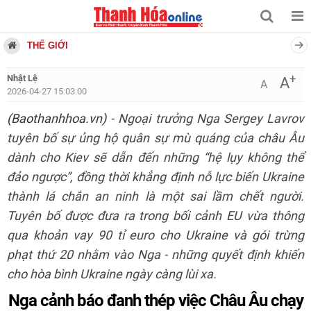
THẾ GIỚI
+
Nhật Lệ
A
A
2026-04-27 15:03:00
(Baothanhhoa.vn)
- Ngoại trưởng Nga Sergey Lavrov
tuyên bố sự ủng hộ quân sự mù quáng của châu Âu
dành cho Kiev sẽ dẫn đến những “hệ lụy không thể
đảo ngược”, đồng thời khẳng định nỗ lực biến Ukraine
thành lá chắn an ninh là một sai lầm chết người.
Tuyên bố được đưa ra trong bối cảnh EU vừa thông
qua khoản vay 90 tỉ euro cho Ukraine và gói trừng
phạt thứ 20 nhằm vào Nga - những quyết định khiến
cho hòa bình Ukraine ngày càng lùi xa.
Nga cảnh báo đanh thép việc Châu Âu chạy