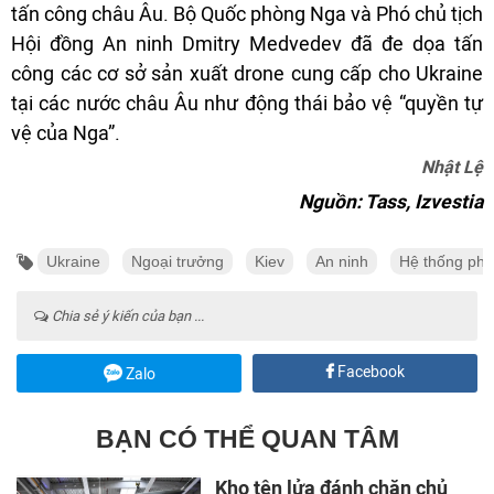
tấn công châu Âu. Bộ Quốc phòng Nga và Phó chủ tịch
Hội đồng An ninh Dmitry Medvedev đã đe dọa tấn
công các cơ sở sản xuất drone cung cấp cho Ukraine
tại các nước châu Âu như động thái bảo vệ “quyền tự
vệ của Nga”.
Nhật Lệ
Nguồn: Tass, Izvestia
Ukraine
Ngoại trưởng
Kiev
An ninh
Hệ thống phò
Chia sẻ ý kiến của bạn ...
Facebook
Zalo
BẠN CÓ THỂ QUAN TÂM
Kho tên lửa đánh chặn chủ