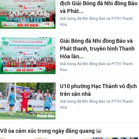
địch Giải Bóng đá Nhi đồng Báo
và Phát...
Giải bóng đá Nhi đồng Báo và PTTH Thanh
Hóa
Giải Bóng đá Nhi đồng Báo và
Phát thanh, truyền hình Thanh
Hóa lần...
Giải bóng đá Nhi đồng Báo và PTTH Thanh
Hóa
U10 phường Hạc Thành vô địch
trên sân nhà
Giải bóng đá Nhi đồng Báo và PTTH Thanh
Hóa
Vỡ òa cảm xúc trong ngày đăng quang