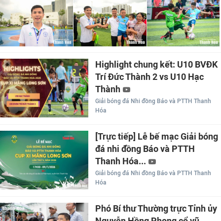
Highlight chung kết: U10 BVĐK
Trí Đức Thành 2 vs U10 Hạc
Thành
Giải bóng đá Nhi đồng Báo và PTTH Thanh
Hóa
[Trực tiếp] Lễ bế mạc Giải bóng
đá nhi đồng Báo và PTTH
Thanh Hóa...
Giải bóng đá Nhi đồng Báo và PTTH Thanh
Hóa
Phó Bí thư Thường trực Tỉnh ủy