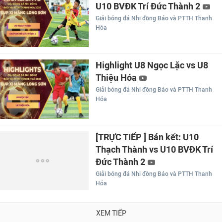
U10 BVĐK Trí Đức Thành 2
Giải bóng đá Nhi đồng Báo và PTTH Thanh
Hóa
Highlight U8 Ngọc Lặc vs U8
Thiệu Hóa
Giải bóng đá Nhi đồng Báo và PTTH Thanh
Hóa
[TRỰC TIẾP ] Bán kết: U10
Thạch Thành vs U10 BVĐK Trí
Đức Thành 2
Giải bóng đá Nhi đồng Báo và PTTH Thanh
Hóa
XEM TIẾP