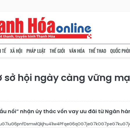
H TẾ
XÃ HỘI
PHÁP LUẬT
THẾ GIỚI
VĂN HÓA
THỂ THAO
QUỐC PHÒ
ơ sở hội ngày càng vững m
"cầu nối” nhận ủy thác vốn vay ưu đãi từ Ngân 
DjMOM4buHw7JIxIPEguG7iuG6pnf