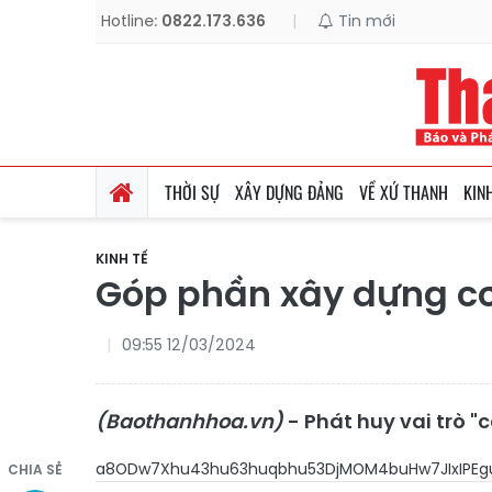
Hotline:
0822.173.636
|
Tin mới
THỜI SỰ
XÂY DỰNG ĐẢNG
VỀ XỨ THANH
KIN
KINH TẾ
Góp phần xây dựng c
09:55 12/03/2024
(Baothanhhoa.vn)
- Phát huy vai trò 
a8ODw7Xhu43hu63huqbhu53
CHIA SẺ