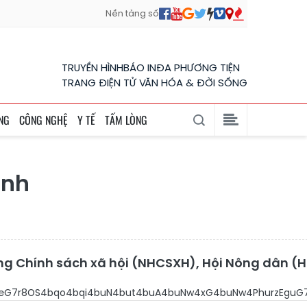
Nền tảng số
TRUYỀN HÌNH
BÁO IN
ĐA PHƯƠNG TIỆN
TRANG ĐIỆN TỬ VĂN HÓA & ĐỜI SỐNG
NG
CÔNG NGHỆ
Y TẾ
TẤM LÒNG
ạnh
hàng Chính sách xã hội (NHCSXH), Hội Nông dân (
DsmwlQkjhu41Iw4PFqeG6qOG7jeG7