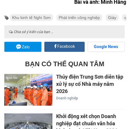
Bài và ảnh: Minh Hằng
Khu kinh tế Nghi Sơn
Phát triển công nghiệp
Giày
qu
Chia sẻ ý kiến của bạn ...
Facebook
Google News
Zalo
BẠN CÓ THỂ QUAN TÂM
Thủy điện Trung Sơn diễn tập
xử lý sự cố Nhà máy năm
2026
Doanh nghiệp
Khởi động xét chọn Doanh
nghiệp đạt chuẩn văn hóa