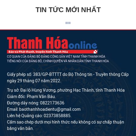
TIN TỨC MỚI NHẤT
CƠ QUAN CỦA ĐẢNG BỘ ĐẢNG CỘNG SẢN VIỆT NAM TỈNH THANH HÓA
TIẾNG NÓI CỦA ĐẢNG BỘ, CHÍNH QUYỀN VÀ NHÂN DÂN TỈNH THANH HÓA
Giấy phép số: 383/GP-BTTTT do Bộ Thông tin - Truyền thông Cấp
ngày 29 tháng 07 năm 2022.
Trụ sở: Đại lộ Hùng Vương, phường Hạc Thành, tỉnh Thanh Hóa
Giám đốc: Phạm Văn Báu.
Đường dây nóng: 0822173636
Email: baothanhhoadientu@gmail.com
Liên hệ Quảng cáo: 02373858885.
Cấm sao chép dưới mọi hình thức nếu không có sự chấp thuận
bằng văn bản.