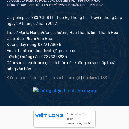
CƠ QUAN CỦA ĐẢNG BỘ ĐẢNG CỘNG SẢN VIỆT NAM TỈNH THANH HÓA
TIẾNG NÓI CỦA ĐẢNG BỘ, CHÍNH QUYỀN VÀ NHÂN DÂN TỈNH THANH HÓA
Giấy phép số: 383/GP-BTTTT do Bộ Thông tin - Truyền thông Cấp
ngày 29 tháng 07 năm 2022.
Trụ sở: Đại lộ Hùng Vương, phường Hạc Thành, tỉnh Thanh Hóa
Giám đốc: Phạm Văn Báu.
Đường dây nóng: 0822173636
Email: baothanhhoadientu@gmail.com
Liên hệ Quảng cáo: 02373858885.
Cấm sao chép dưới mọi hình thức nếu không có sự chấp thuận
bằng văn bản.
Điều khoản sử dụng
|
Chính sách bảo mật
|
Cookies
|
RSS
Phần mềm tòa
soạn
hội tụ thông minh