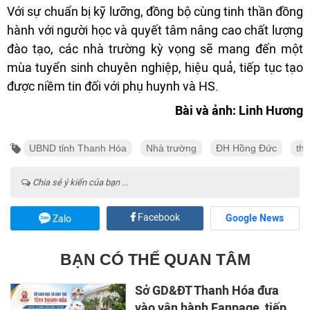
Với sự chuẩn bị kỹ lưỡng, đồng bộ cùng tinh thần đồng
hành với người học và quyết tâm nâng cao chất lượng
đào tạo, các nhà trường kỳ vọng sẽ mang đến một
mùa tuyển sinh chuyên nghiệp, hiệu quả, tiếp tục tạo
được niềm tin đối với phụ huynh và HS.
Bài và ảnh: Linh Hương
UBND tỉnh Thanh Hóa
Nhà trường
ĐH Hồng Đức
thể
Chia sẻ ý kiến của bạn ...
Facebook
Google News
Zalo
BẠN CÓ THỂ QUAN TÂM
Sở GD&ĐT Thanh Hóa đưa
vào vận hành Fanpage, tiếp