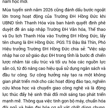
năm học mới.
Mùa tuyển sinh năm 2026 cũng đánh dấu bước ngoặt
lớn trong hoạt động của Trường ĐH Hồng Đức khi
UBND tỉnh Thanh Hóa vừa ban hành quyết định phê
duyệt đề án sáp nhập Trường ĐH Văn hóa, Thể thao
và Du lịch Thanh Hóa vào Trường ĐH Hồng Đức, lấy
tên chung là ĐH Hồng Đức. PGS.TS Đậu Bá Thìn, Phó
Hiệu trưởng Trường ĐH Hồng Đức chia sẻ: “Việc sáp
nhập hai cơ sở giáo dục ĐH trong tỉnh là bước đi chiến
lược nhằm tái cấu trúc và tối ưu hóa các nguồn lực
sẵn có, từ đó nâng cao hiệu quả sử dụng ngân sách và
đầu tư công. Sự cộng hưởng này tạo ra một không
gian phát triển mới cho các hoạt động đào tạo, nghiên
cứu khoa học và chuyển giao công nghệ và là động
lực thúc đẩy hệ sinh thái đổi mới sáng tạo phát triển
mạnh mẽ. Thông qua việc tinh gọn bộ máy, chuẩn hóa
đội ngũ và hiện đại hóa cơ sở vật chất dùng chung,