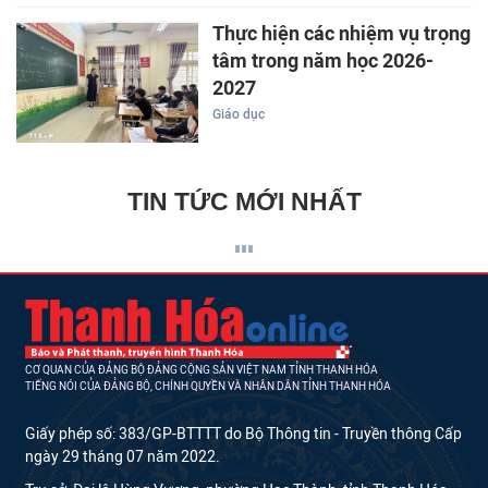
Thực hiện các nhiệm vụ trọng
tâm trong năm học 2026-
2027
Giáo dục
TIN TỨC MỚI NHẤT
CƠ QUAN CỦA ĐẢNG BỘ ĐẢNG CỘNG SẢN VIỆT NAM TỈNH THANH HÓA
TIẾNG NÓI CỦA ĐẢNG BỘ, CHÍNH QUYỀN VÀ NHÂN DÂN TỈNH THANH HÓA
Giấy phép số: 383/GP-BTTTT do Bộ Thông tin - Truyền thông Cấp
ngày 29 tháng 07 năm 2022.