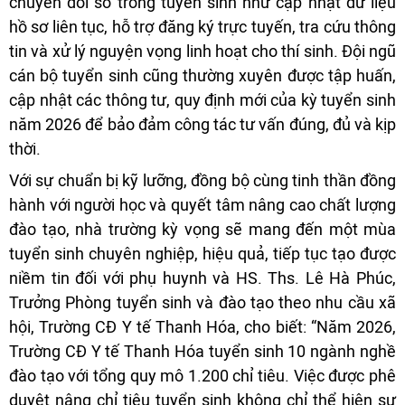
chuyển đổi số trong tuyển sinh như cập nhật dữ liệu
hồ sơ liên tục, hỗ trợ đăng ký trực tuyến, tra cứu thông
tin và xử lý nguyện vọng linh hoạt cho thí sinh. Đội ngũ
cán bộ tuyển sinh cũng thường xuyên được tập huấn,
cập nhật các thông tư, quy định mới của kỳ tuyển sinh
năm 2026 để bảo đảm công tác tư vấn đúng, đủ và kịp
thời.
Với sự chuẩn bị kỹ lưỡng, đồng bộ cùng tinh thần đồng
hành với người học và quyết tâm nâng cao chất lượng
đào tạo, nhà trường kỳ vọng sẽ mang đến một mùa
tuyển sinh chuyên nghiệp, hiệu quả, tiếp tục tạo được
niềm tin đối với phụ huynh và HS. Ths. Lê Hà Phúc,
Trưởng Phòng tuyển sinh và đào tạo theo nhu cầu xã
hội, Trường CĐ Y tế Thanh Hóa, cho biết: “Năm 2026,
Trường CĐ Y tế Thanh Hóa tuyển sinh 10 ngành nghề
đào tạo với tổng quy mô 1.200 chỉ tiêu. Việc được phê
duyệt nâng chỉ tiêu tuyển sinh không chỉ thể hiện sự