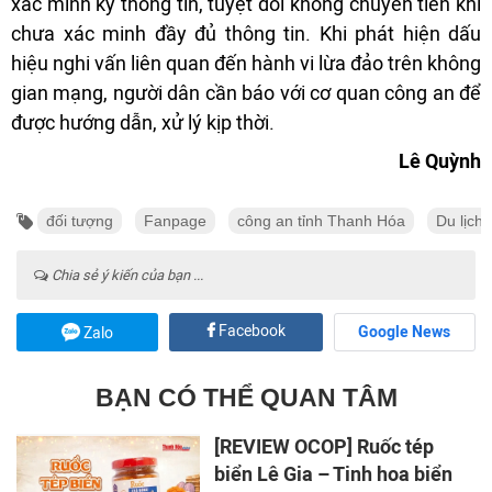
xác minh kỹ thông tin, tuyệt đối không chuyển tiền khi
chưa xác minh đầy đủ thông tin. Khi phát hiện dấu
hiệu nghi vấn liên quan đến hành vi lừa đảo trên không
gian mạng, người dân cần báo với cơ quan công an để
được hướng dẫn, xử lý kịp thời.
Lê Quỳnh
đối tượng
Fanpage
công an tỉnh Thanh Hóa
Du lịch 
Chia sẻ ý kiến của bạn ...
Facebook
Google News
Zalo
BẠN CÓ THỂ QUAN TÂM
[REVIEW OCOP] Ruốc tép
biển Lê Gia – Tinh hoa biển