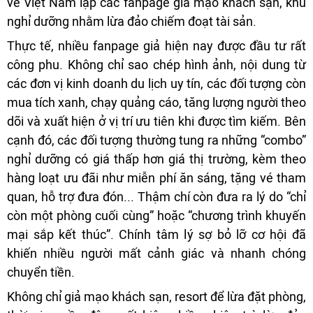
về Việt Nam lập các fanpage giả mạo khách sạn, khu
nghỉ dưỡng nhằm lừa đảo chiếm đoạt tài sản.
Thực tế, nhiều fanpage giả hiện nay được đầu tư rất
công phu. Không chỉ sao chép hình ảnh, nội dung từ
các đơn vị kinh doanh du lịch uy tín, các đối tượng còn
mua tích xanh, chạy quảng cáo, tăng lượng người theo
dõi và xuất hiện ở vị trí ưu tiên khi được tìm kiếm. Bên
cạnh đó, các đối tượng thường tung ra những “combo”
nghỉ dưỡng có giá thấp hơn giá thị trường, kèm theo
hàng loạt ưu đãi như miễn phí ăn sáng, tặng vé tham
quan, hỗ trợ đưa đón... Thậm chí còn đưa ra lý do “chỉ
còn một phòng cuối cùng” hoặc “chương trình khuyến
mại sắp kết thúc”. Chính tâm lý sợ bỏ lỡ cơ hội đã
khiến nhiều người mất cảnh giác và nhanh chóng
chuyển tiền.
Không chỉ giả mạo khách sạn, resort để lừa đặt phòng,