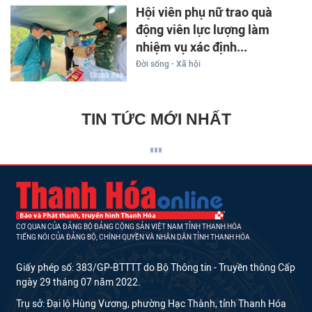
Hội viên phụ nữ trao quà
động viên lực lượng làm
nhiệm vụ xác định...
Đời sống - Xã hội
TIN TỨC MỚI NHẤT
CƠ QUAN CỦA ĐẢNG BỘ ĐẢNG CỘNG SẢN VIỆT NAM TỈNH THANH HÓA
TIẾNG NÓI CỦA ĐẢNG BỘ, CHÍNH QUYỀN VÀ NHÂN DÂN TỈNH THANH HÓA
Giấy phép số: 383/GP-BTTTT do Bộ Thông tin - Truyền thông Cấp
ngày 29 tháng 07 năm 2022.
Trụ sở: Đại lộ Hùng Vương, phường Hạc Thành, tỉnh Thanh Hóa