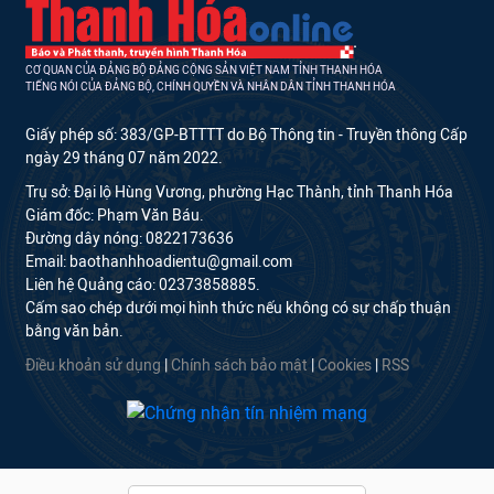
CƠ QUAN CỦA ĐẢNG BỘ ĐẢNG CỘNG SẢN VIỆT NAM TỈNH THANH HÓA
TIẾNG NÓI CỦA ĐẢNG BỘ, CHÍNH QUYỀN VÀ NHÂN DÂN TỈNH THANH HÓA
Giấy phép số: 383/GP-BTTTT do Bộ Thông tin - Truyền thông Cấp
ngày 29 tháng 07 năm 2022.
Trụ sở: Đại lộ Hùng Vương, phường Hạc Thành, tỉnh Thanh Hóa
Giám đốc: Phạm Văn Báu.
Đường dây nóng: 0822173636
Email: baothanhhoadientu@gmail.com
Liên hệ Quảng cáo: 02373858885.
Cấm sao chép dưới mọi hình thức nếu không có sự chấp thuận
bằng văn bản.
Điều khoản sử dụng
|
Chính sách bảo mật
|
Cookies
|
RSS