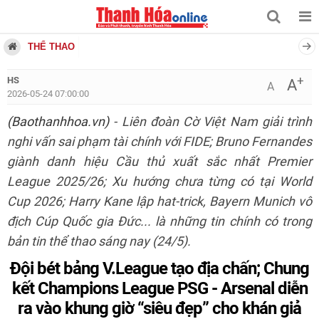
THỂ THAO
+
HS
A
A
2026-05-24 07:00:00
(Baothanhhoa.vn)
- Liên đoàn Cờ Việt Nam giải trình
nghi vấn sai phạm tài chính với FIDE; Bruno Fernandes
giành danh hiệu Cầu thủ xuất sắc nhất Premier
League 2025/26; Xu hướng chưa từng có tại World
Cup 2026; Harry Kane lập hat-trick, Bayern Munich vô
địch Cúp Quốc gia Đức... là những tin chính có trong
bản tin thể thao sáng nay (24/5).
Đội bét bảng V.League tạo địa chấn; Chung
kết Champions League PSG - Arsenal diễn
ra vào khung giờ “siêu đẹp” cho khán giả