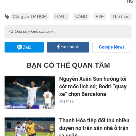
HS
Công an TP HCM
HAGL
CAND
PVF
Thể thao
Chia sẻ ý kiến của bạn ...
Facebook
Google News
Zalo
BẠN CÓ THỂ QUAN TÂM
Nguyễn Xuân Son hướng tới
cột mốc lịch sử; Rodri “quay
xe” chọn Barcelona
Thể thao
Thanh Hóa tiếp đối thủ nhiều
duyên nợ trên sân nhà ở trận
ra quân...