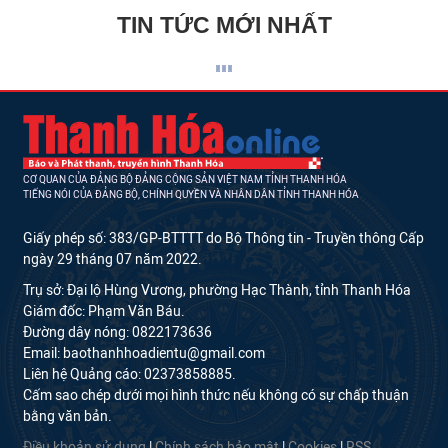
TIN TỨC MỚI NHẤT
CƠ QUAN CỦA ĐẢNG BỘ ĐẢNG CỘNG SẢN VIỆT NAM TỈNH THANH HÓA
TIẾNG NÓI CỦA ĐẢNG BỘ, CHÍNH QUYỀN VÀ NHÂN DÂN TỈNH THANH HÓA
Giấy phép số: 383/GP-BTTTT do Bộ Thông tin - Truyền thông Cấp
ngày 29 tháng 07 năm 2022.
Trụ sở: Đại lộ Hùng Vương, phường Hạc Thành, tỉnh Thanh Hóa
Giám đốc: Phạm Văn Báu.
Đường dây nóng: 0822173636
Email: baothanhhoadientu@gmail.com
Liên hệ Quảng cáo: 02373858885.
Cấm sao chép dưới mọi hình thức nếu không có sự chấp thuận
bằng văn bản.
Điều khoản sử dụng
|
Chính sách bảo mật
|
Cookies
|
RSS