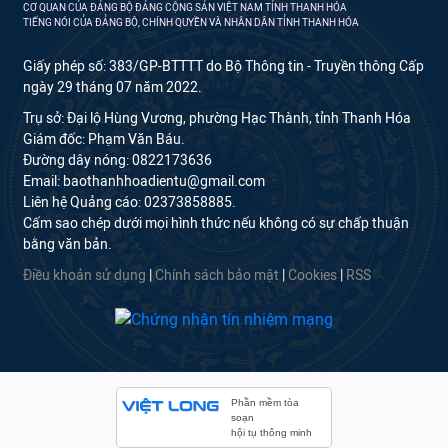
CƠ QUAN CỦA ĐẢNG BỘ ĐẢNG CỘNG SẢN VIỆT NAM TỈNH THANH HÓA
TIẾNG NÓI CỦA ĐẢNG BỘ, CHÍNH QUYỀN VÀ NHÂN DÂN TỈNH THANH HÓA
Giấy phép số: 383/GP-BTTTT do Bộ Thông tin - Truyền thông Cấp
ngày 29 tháng 07 năm 2022.
Trụ sở: Đại lộ Hùng Vương, phường Hạc Thành, tỉnh Thanh Hóa
Giám đốc: Phạm Văn Báu.
Đường dây nóng: 0822173636
Email: baothanhhoadientu@gmail.com
Liên hệ Quảng cáo: 02373858885.
Cấm sao chép dưới mọi hình thức nếu không có sự chấp thuận
bằng văn bản.
Điều khoản sử dụng
|
Chính sách bảo mật
|
Cookies
|
RSS
Phần mềm tòa
soạn
hội tụ thông minh