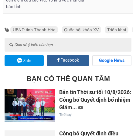
đến điểm cầu các VKSND khu vực trên địa
bàn tỉnh.
UBND tỉnh Thanh Hóa
Quốc hội khóa XV
Triển khai
Chia sẻ ý kiến của bạn ...
Facebook
Google News
Zalo
BẠN CÓ THỂ QUAN TÂM
Bản tin Thời sự tối 10/8/2026:
Công bố Quyết định bổ nhiệm
Giám...
Thời sự
Công bố Quyết định điều