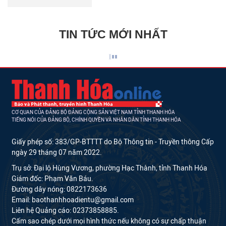
TIN TỨC MỚI NHẤT
CƠ QUAN CỦA ĐẢNG BỘ ĐẢNG CỘNG SẢN VIỆT NAM TỈNH THANH HÓA
TIẾNG NÓI CỦA ĐẢNG BỘ, CHÍNH QUYỀN VÀ NHÂN DÂN TỈNH THANH HÓA
Giấy phép số: 383/GP-BTTTT do Bộ Thông tin - Truyền thông Cấp
ngày 29 tháng 07 năm 2022.
Trụ sở: Đại lộ Hùng Vương, phường Hạc Thành, tỉnh Thanh Hóa
Giám đốc: Phạm Văn Báu.
Đường dây nóng: 0822173636
Email: baothanhhoadientu@gmail.com
Liên hệ Quảng cáo: 02373858885.
Cấm sao chép dưới mọi hình thức nếu không có sự chấp thuận