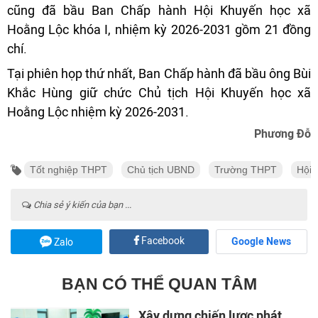
cũng đã bầu Ban Chấp hành Hội Khuyến học xã
Hoằng Lộc khóa I, nhiệm kỳ 2026-2031 gồm 21 đồng
chí.
Tại phiên họp thứ nhất, Ban Chấp hành đã bầu ông Bùi
Khắc Hùng giữ chức Chủ tịch Hội Khuyến học xã
Hoằng Lộc nhiệm kỳ 2026-2031.
Phương Đỗ
Tốt nghiệp THPT
Chủ tịch UBND
Trường THPT
Hội 
Chia sẻ ý kiến của bạn ...
Facebook
Google News
Zalo
BẠN CÓ THỂ QUAN TÂM
Xây dựng chiến lược phát