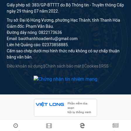
Giấy phép số: 383/GP-BTTTT do Bộ Thông tin - Truyền thông Cấp
ngày 29 tháng 07 năm 2022.
Trụ sở: Đại lộ Hùng Vương, phường Hạc Thành, tỉnh Thanh Hóa
Giám đốc: Phạm Văn Báu.
Đường dây nóng: 0822173636
Email: baothanhhoadientu@gmail.com
Liên hệ Quảng cáo: 02373858885.
Cấm sao chép dưới mọi hình thức nếu không có sự chấp thuận
bằng văn bản.
Điều khoản sử dụng
|
Chính sách bảo mật
|
Cookies
|
RSS
Phần mềm tòa
soạn
hội tụ thông minh