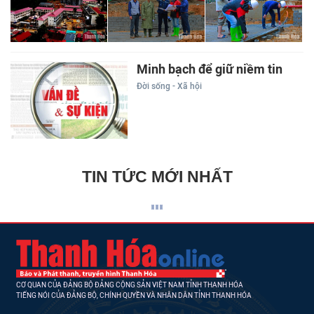
Minh bạch để giữ niềm tin
Đời sống - Xã hội
TIN TỨC MỚI NHẤT
CƠ QUAN CỦA ĐẢNG BỘ ĐẢNG CỘNG SẢN VIỆT NAM TỈNH THANH HÓA
TIẾNG NÓI CỦA ĐẢNG BỘ, CHÍNH QUYỀN VÀ NHÂN DÂN TỈNH THANH HÓA