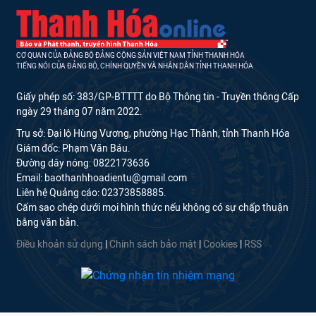
CƠ QUAN CỦA ĐẢNG BỘ ĐẢNG CỘNG SẢN VIỆT NAM TỈNH THANH HÓA
TIẾNG NÓI CỦA ĐẢNG BỘ, CHÍNH QUYỀN VÀ NHÂN DÂN TỈNH THANH HÓA
Giấy phép số: 383/GP-BTTTT do Bộ Thông tin - Truyền thông Cấp
ngày 29 tháng 07 năm 2022.
Trụ sở: Đại lộ Hùng Vương, phường Hạc Thành, tỉnh Thanh Hóa
Giám đốc: Phạm Văn Báu.
Đường dây nóng: 0822173636
Email: baothanhhoadientu@gmail.com
Liên hệ Quảng cáo: 02373858885.
Cấm sao chép dưới mọi hình thức nếu không có sự chấp thuận
bằng văn bản.
Điều khoản sử dụng
|
Chính sách bảo mật
|
Cookies
|
RSS