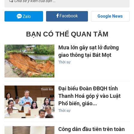
Chia sẻ ý kiến của bạn ...
Facebook
Google News
Zalo
BẠN CÓ THỂ QUAN TÂM
Mưa lớn gây sạt lở đường
giao thông tại Bát Mọt
Thời sự
Đại biểu Đoàn ĐBQH tỉnh
Thanh Hoá góp ý vào Luật
Phổ biến, giáo...
Thời sự
Công dân đầu tiên trên toàn