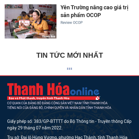
Yên Trường nâng cao giá trị
sản phẩm OCOP
Review OCOP
TIN TỨC MỚI NHẤT
CƠ QUAN CỦA ĐẢNG BỘ ĐẢNG CỘNG SẢN VIỆT NAM TỈNH THANH HÓA
TIẾNG NÓI CỦA ĐẢNG BỘ, CHÍNH QUYỀN VÀ NHÂN DÂN TỈNH THANH HÓA
Giấy phép số: 383/GP-BTTTT do Bộ Thông tin - Truyền thông Cấp
ngày 29 tháng 07 năm 2022.
Trụ sở: Đại lộ Hùng Vương, phường Hạc Thành, tỉnh Thanh Hóa