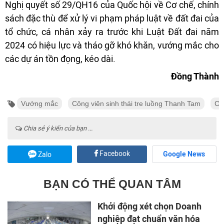
Nghị quyết số 29/QH16 của Quốc hội về Cơ chế, chính
sách đặc thù để xử lý vi phạm pháp luật về đất đai của
tổ chức, cá nhân xảy ra trước khi Luật Đất đai năm
2024 có hiệu lực và tháo gỡ khó khăn, vướng mắc cho
các dự án tồn đọng, kéo dài.
Đồng Thành
Vướng mắc
Công viên sinh thái tre luồng Thanh Tam
Ch
Chia sẻ ý kiến của bạn ...
Facebook
Google News
Zalo
BẠN CÓ THỂ QUAN TÂM
Khởi động xét chọn Doanh
nghiệp đạt chuẩn văn hóa