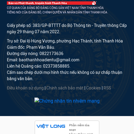
CƠ QUAN CỦA ĐẢNG BỘ ĐẢNG CỘNG SẢN VIỆT NAM TỈNH THANH HÓA
TIẾNG NÓI CỦA ĐẢNG BỘ, CHÍNH QUYỀN VÀ NHÂN DÂN TỈNH THANH HÓA
Giấy phép số: 383/GP-BTTTT do Bộ Thông tin - Truyền thông Cấp
ngày 29 tháng 07 năm 2022.
Trụ sở: Đại lộ Hùng Vương, phường Hạc Thành, tỉnh Thanh Hóa
Giám đốc: Phạm Văn Báu.
Đường dây nóng: 0822173636
Email: baothanhhoadientu@gmail.com
Liên hệ Quảng cáo: 02373858885.
Cấm sao chép dưới mọi hình thức nếu không có sự chấp thuận
bằng văn bản.
Điều khoản sử dụng
|
Chính sách bảo mật
|
Cookies
|
RSS
Phần mềm tòa
soạn