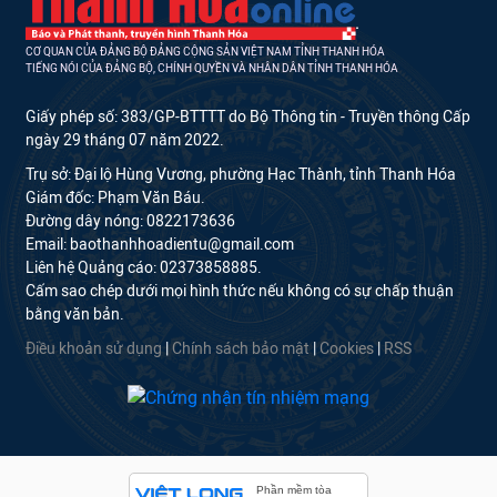
CƠ QUAN CỦA ĐẢNG BỘ ĐẢNG CỘNG SẢN VIỆT NAM TỈNH THANH HÓA
TIẾNG NÓI CỦA ĐẢNG BỘ, CHÍNH QUYỀN VÀ NHÂN DÂN TỈNH THANH HÓA
Giấy phép số: 383/GP-BTTTT do Bộ Thông tin - Truyền thông Cấp
ngày 29 tháng 07 năm 2022.
Trụ sở: Đại lộ Hùng Vương, phường Hạc Thành, tỉnh Thanh Hóa
Giám đốc: Phạm Văn Báu.
Đường dây nóng: 0822173636
Email: baothanhhoadientu@gmail.com
Liên hệ Quảng cáo: 02373858885.
Cấm sao chép dưới mọi hình thức nếu không có sự chấp thuận
bằng văn bản.
Điều khoản sử dụng
|
Chính sách bảo mật
|
Cookies
|
RSS
Phần mềm tòa