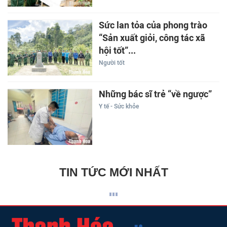
Sức lan tỏa của phong trào
“Sản xuất giỏi, công tác xã
hội tốt”...
Người tốt
Những bác sĩ trẻ “về ngược”
Y tế - Sức khỏe
TIN TỨC MỚI NHẤT