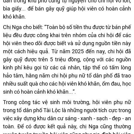
dân trong khu phố cũng tự nguyện cho chi hội vỏ lon,
bìa giấy... để bán gây quỹ giúp hội viên có hoàn cảnh
khó khăn.
Chị Nga cho biết: “Toàn bộ số tiền thu được từ bán phế
liệu đều được công khai trên nhóm của chi hội để các
hội viên theo dõi được biết và sử dụng nguồn tiền này
một cách hiệu quả. Từ năm 2025 đến nay, chi hội đã
gây quỹ được trên 5 triệu đồng, cộng với các nguồn
kinh phí kêu gọi từ các cá nhân, tập thể có tấm lòng
hảo tâm, hằng năm chi hội phụ nữ tổ dân phố đã trao
nhiều suất quà cho các hội viên khó khăn, ốm đau, học
sinh có hoàn cảnh khó khăn...”.
Trong công tác vệ sinh môi trường, hội viên phụ nữ
trong tổ dân phố Tài Lộc là những người tích cực trong
việc xây dựng khu dân cư sáng - xanh - sạch - đẹp - an
toàn. Để có được kết quả này, chị Nga cũng thường