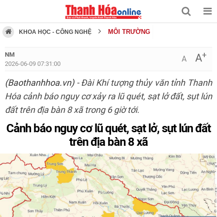
MÔI TRƯỜNG
KHOA HỌC - CÔNG NGHỆ
+
NM
A
A
2026-06-09 07:31:00
(Baothanhhoa.vn)
- Đài Khí tượng thủy văn tỉnh Thanh
Hóa cảnh báo nguy cơ xảy ra lũ quét, sạt lở đất, sụt lún
đất trên địa bàn 8 xã trong 6 giờ tới.
Cảnh báo nguy cơ lũ quét, sạt lở, sụt lún đất
trên địa bàn 8 xã