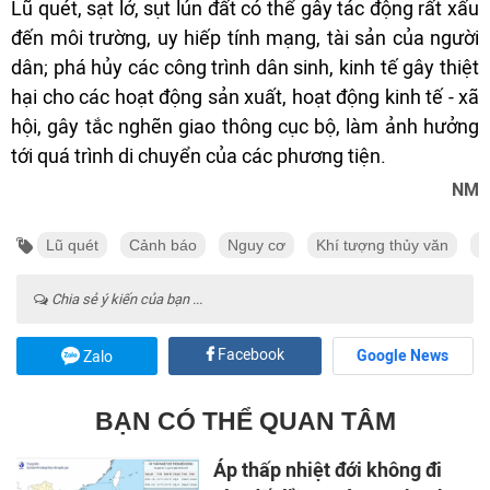
Lũ quét, sạt lở, sụt lún đất có thể gây tác động rất xấu
đến môi trường, uy hiếp tính mạng, tài sản của người
dân; phá hủy các công trình dân sinh, kinh tế gây thiệt
hại cho các hoạt động sản xuất, hoạt động kinh tế - xã
hội, gây tắc nghẽn giao thông cục bộ, làm ảnh hưởng
tới quá trình di chuyển của các phương tiện.
NM
Lũ quét
Cảnh báo
Nguy cơ
Khí tượng thủy văn
S
Chia sẻ ý kiến của bạn ...
Facebook
Google News
Zalo
BẠN CÓ THỂ QUAN TÂM
Áp thấp nhiệt đới không đi