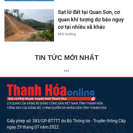
Sạt lở đất tại Quan Sơn, cơ
quan khí tượng dự báo nguy
cơ tại nhiều xã khác
Môi trường
TIN TỨC MỚI NHẤT
CƠ QUAN CỦA ĐẢNG BỘ ĐẢNG CỘNG SẢN VIỆT NAM TỈNH THANH HÓA
TIẾNG NÓI CỦA ĐẢNG BỘ, CHÍNH QUYỀN VÀ NHÂN DÂN TỈNH THANH HÓA
Giấy phép số: 383/GP-BTTTT do Bộ Thông tin - Truyền thông Cấp
ngày 29 tháng 07 năm 2022.