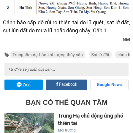
Cảnh báo cấp độ rủi ro thiên tai do lũ quét, sạt lở đất,
sụt lún đất do mưa lũ hoặc dòng chảy: Cấp 1.
NM
Trung tâm dự báo khí tượng thủy văn
Sạt lở đất
cảnh bá
Chia sẻ ý kiến của bạn ...
Facebook
Google News
Zalo
BẠN CÓ THỂ QUAN TÂM
Trung Hạ chủ động ứng phó
thiên tai
Môi trường