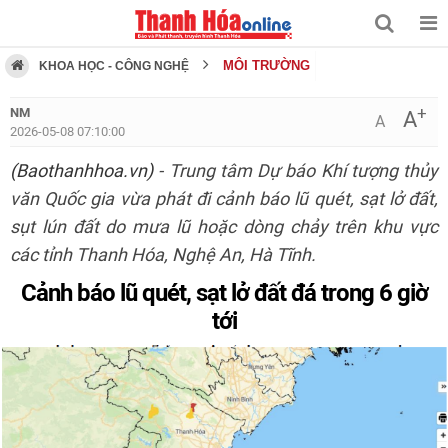
MÔI TRƯỜNG
KHOA HỌC - CÔNG NGHỆ
+
NM
A
A
2026-05-08 07:10:00
(Baothanhhoa.vn)
- Trung tâm Dự báo Khí tượng thủy
văn Quốc gia vừa phát đi cảnh báo lũ quét, sạt lở đất,
sụt lún đất do mưa lũ hoặc dòng chảy trên khu vực
các tỉnh Thanh Hóa, Nghệ An, Hà Tĩnh.
Cảnh báo lũ quét, sạt lở đất đá trong 6 giờ
tới