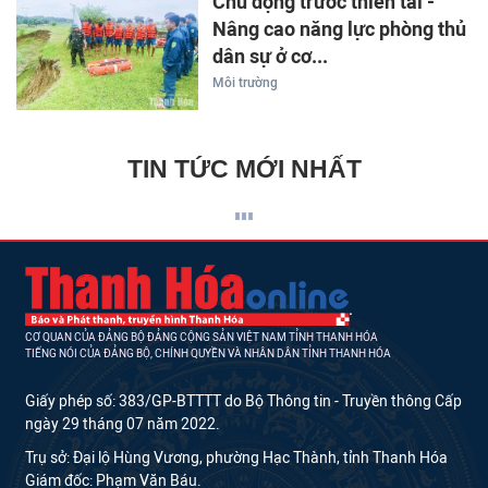
Chủ động trước thiên tai -
Nâng cao năng lực phòng thủ
dân sự ở cơ...
Môi trường
TIN TỨC MỚI NHẤT
CƠ QUAN CỦA ĐẢNG BỘ ĐẢNG CỘNG SẢN VIỆT NAM TỈNH THANH HÓA
TIẾNG NÓI CỦA ĐẢNG BỘ, CHÍNH QUYỀN VÀ NHÂN DÂN TỈNH THANH HÓA
Giấy phép số: 383/GP-BTTTT do Bộ Thông tin - Truyền thông Cấp
ngày 29 tháng 07 năm 2022.
Trụ sở: Đại lộ Hùng Vương, phường Hạc Thành, tỉnh Thanh Hóa
Giám đốc: Phạm Văn Báu.