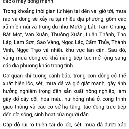
các ổ mây dông mạnh.
Trong khoảng thời gian từ hiện tại đến vài giờ tới, mưa
rào và dông sẽ xảy ra tại nhiều địa phương, gồm các
xã miền núi và trung du như Mường Lát, Tam Chung,
Bát Mọt, Vạn Xuân, Thường Xuân, Luận Thành, Thọ
Lập, Lam Sơn, Sao Vàng, Ngọc Lặc, Cẩm Thủy, Thành
Vinh, Ngọc Trạo và nhiều khu vực lân cận. Sau đó,
vùng mưa dông có khả năng tiếp tục mở rộng sang
các địa phương khác trong tỉnh.
Cơ quan khí tượng cảnh báo, trong cơn dông có thể
xuất hiện lốc, sét, mưa đá và gió giật mạnh, gây ảnh
hưởng nghiêm trọng đến sản xuất nông nghiệp, làm
gãy đổ cây cối, hoa màu, hư hỏng nhà ở, công trình
giao thông và các cơ sở hạ tầng, tác động trực tiếp
đến đời sống, sinh hoạt của người dân.
Cấp độ rủi ro thiên tai do lốc, sét, mưa đá được xác