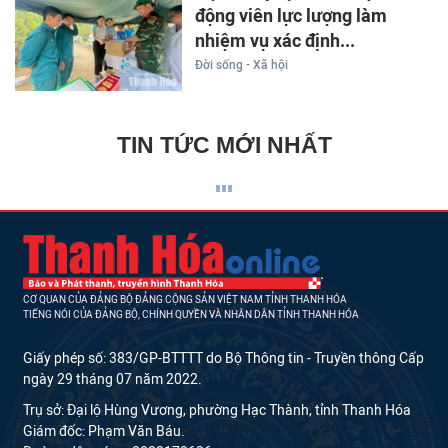
động viên lực lượng làm
nhiệm vụ xác định...
Đời sống - Xã hội
TIN TỨC MỚI NHẤT
CƠ QUAN CỦA ĐẢNG BỘ ĐẢNG CỘNG SẢN VIỆT NAM TỈNH THANH HÓA
TIẾNG NÓI CỦA ĐẢNG BỘ, CHÍNH QUYỀN VÀ NHÂN DÂN TỈNH THANH HÓA
Giấy phép số: 383/GP-BTTTT do Bộ Thông tin - Truyền thông Cấp
ngày 29 tháng 07 năm 2022.
Trụ sở: Đại lộ Hùng Vương, phường Hạc Thành, tỉnh Thanh Hóa
Giám đốc: Phạm Văn Báu.