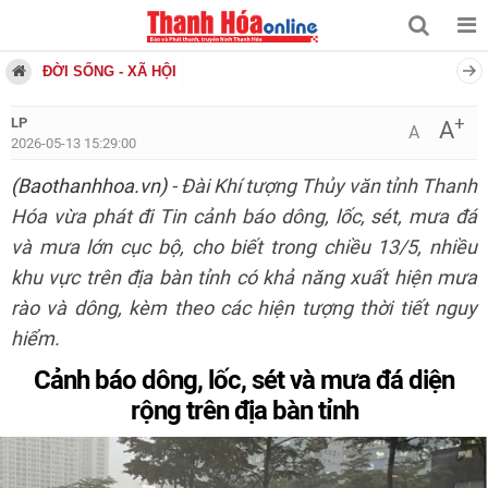
ĐỜI SỐNG - XÃ HỘI
+
LP
A
A
2026-05-13 15:29:00
(Baothanhhoa.vn)
- Đài Khí tượng Thủy văn tỉnh Thanh
Hóa vừa phát đi Tin cảnh báo dông, lốc, sét, mưa đá
và mưa lớn cục bộ, cho biết trong chiều 13/5, nhiều
khu vực trên địa bàn tỉnh có khả năng xuất hiện mưa
rào và dông, kèm theo các hiện tượng thời tiết nguy
hiểm.
Cảnh báo dông, lốc, sét và mưa đá diện
rộng trên địa bàn tỉnh