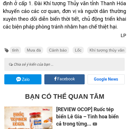
định ở cấp 1. Đài Khí tượng Thủy văn tỉnh Thanh Hóa
khuyến cáo các cơ quan, đơn vị và người dân thường
xuyên theo dõi diễn biến thời tiết, chủ động triển khai
các biện pháp phòng tránh nhằm hạn chế thiệt hại.
LP
tỉnh
Mưa đá
Cảnh báo
Lốc
Khí tượng thủy văn
Chia sẻ ý kiến của bạn ...
Facebook
Google News
Zalo
BẠN CÓ THỂ QUAN TÂM
[REVIEW OCOP] Ruốc tép
biển Lê Gia – Tinh hoa biển
cả trong từng...