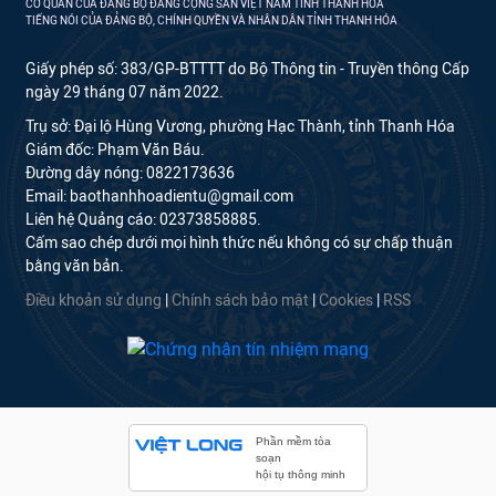
CƠ QUAN CỦA ĐẢNG BỘ ĐẢNG CỘNG SẢN VIỆT NAM TỈNH THANH HÓA
TIẾNG NÓI CỦA ĐẢNG BỘ, CHÍNH QUYỀN VÀ NHÂN DÂN TỈNH THANH HÓA
Giấy phép số: 383/GP-BTTTT do Bộ Thông tin - Truyền thông Cấp
ngày 29 tháng 07 năm 2022.
Trụ sở: Đại lộ Hùng Vương, phường Hạc Thành, tỉnh Thanh Hóa
Giám đốc: Phạm Văn Báu.
Đường dây nóng: 0822173636
Email: baothanhhoadientu@gmail.com
Liên hệ Quảng cáo: 02373858885.
Cấm sao chép dưới mọi hình thức nếu không có sự chấp thuận
bằng văn bản.
Điều khoản sử dụng
|
Chính sách bảo mật
|
Cookies
|
RSS
Phần mềm tòa
soạn
hội tụ thông minh