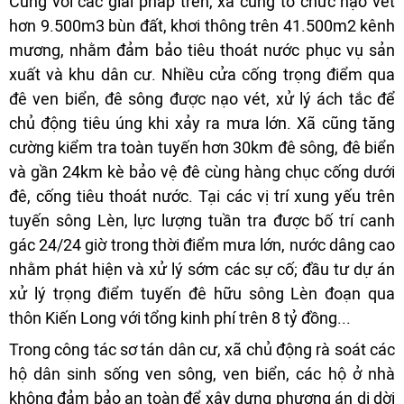
Cùng với các giải pháp trên, xã cũng tổ chức nạo vét
hơn 9.500m3 bùn đất, khơi thông trên 41.500m2 kênh
mương, nhằm đảm bảo tiêu thoát nước phục vụ sản
xuất và khu dân cư. Nhiều cửa cống trọng điểm qua
đê ven biển, đê sông được nạo vét, xử lý ách tắc để
chủ động tiêu úng khi xảy ra mưa lớn. Xã cũng tăng
cường kiểm tra toàn tuyến hơn 30km đê sông, đê biển
và gần 24km kè bảo vệ đê cùng hàng chục cống dưới
đê, cống tiêu thoát nước. Tại các vị trí xung yếu trên
tuyến sông Lèn, lực lượng tuần tra được bố trí canh
gác 24/24 giờ trong thời điểm mưa lớn, nước dâng cao
nhằm phát hiện và xử lý sớm các sự cố; đầu tư dự án
xử lý trọng điểm tuyến đê hữu sông Lèn đoạn qua
thôn Kiến Long với tổng kinh phí trên 8 tỷ đồng...
Trong công tác sơ tán dân cư, xã chủ động rà soát các
hộ dân sinh sống ven sông, ven biển, các hộ ở nhà
không đảm bảo an toàn để xây dựng phương án di dời