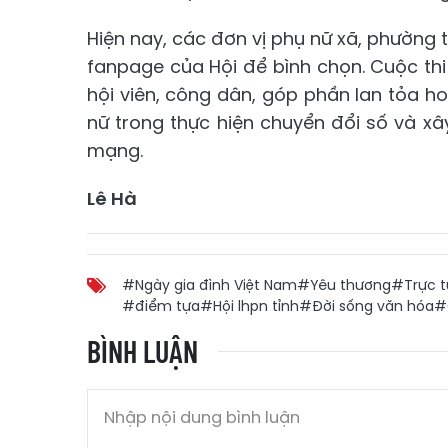
Hiện nay, các đơn vị phụ nữ xã, phường t
fanpage của Hội để bình chọn. Cuộc thi
hội viên, công dân, góp phần lan tỏa h
nữ trong thực hiện chuyển đổi số và x
mạng.
Lê Hà
#Ngày gia đình Việt Nam
#Yêu thương
#Trực 
#điểm tựa
#Hội lhpn tỉnh
#Đời sống văn hóa
#
BÌNH LUẬN