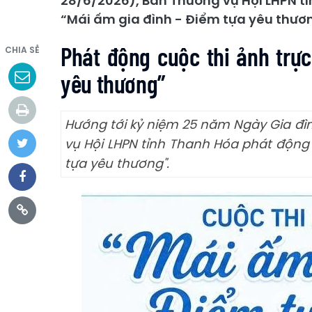
28/6/2026), Ban Thường vụ Hội LHPN t
“Mái ấm gia đình - Điểm tựa yêu thươn
Phát động cuộc thi ảnh trực
CHIA SẺ
yêu thương”
Hướng tới kỷ niệm 25 năm Ngày Gia đì
vụ Hội LHPN tỉnh Thanh Hóa phát động 
tựa yêu thương".