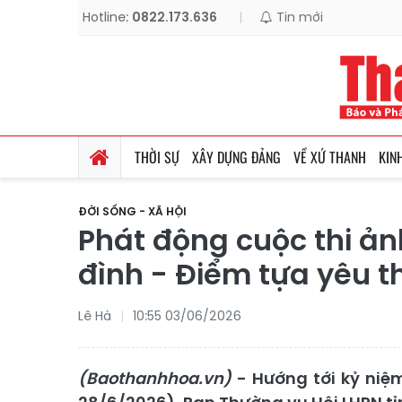
Hotline:
0822.173.636
|
Tin mới
THỜI SỰ
XÂY DỰNG ĐẢNG
VỀ XỨ THANH
KIN
ĐỜI SỐNG - XÃ HỘI
Phát động cuộc thi ản
đình - Điểm tựa yêu 
Lê Hà
10:55 03/06/2026
(Baothanhhoa.vn)
- Hướng tới kỷ niệ