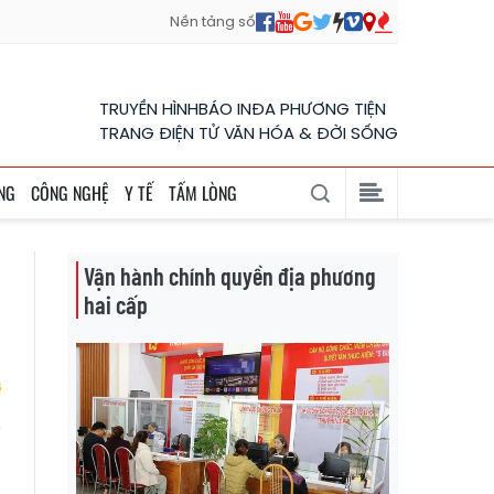
Nền tảng số
TRUYỀN HÌNH
BÁO IN
ĐA PHƯƠNG TIỆN
TRANG ĐIỆN TỬ VĂN HÓA & ĐỜI SỐNG
NG
CÔNG NGHỆ
Y TẾ
TẤM LÒNG
Vận hành chính quyền địa phương
hai cấp
-