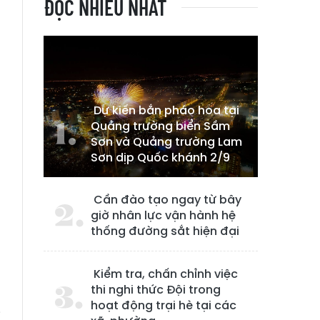
ĐỌC NHIỀU NHẤT
Dự kiến bắn pháo hoa tại
Quảng trường biển Sầm
Sơn và Quảng trường Lam
Sơn dịp Quốc khánh 2/9
Cần đào tạo ngay từ bây
giờ nhân lực vận hành hệ
thống đường sắt hiện đại
Kiểm tra, chấn chỉnh việc
thi nghi thức Đội trong
hoạt động trại hè tại các
i