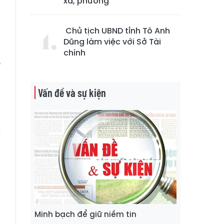
xã, phường
Chủ tịch UBND tỉnh Tô Anh
h
Dũng làm việc với Sở Tài
p
chính
e
Vấn đề và sự kiện
ị
n
c
a
m
Minh bạch để giữ niềm tin