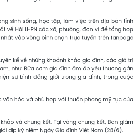
g sinh sống, học tập, làm việc trên địa bàn tỉn
ất về Hội LHPN các xã, phường, đơn vị để tổng hợ
t nhất vào vòng bình chọn trực tuyến trên fanpag
uyện kể về những khoảnh khắc gia đình, các giá tr
 Nam, như: Bữa cơm gia đình ấm áp yêu thương gắ
hiện sự bình đẳng giới trong gia đình, trong cuộ
văn hóa và phù hợp với thuần phong mỹ tục củ
 khảo và chung kết. Tại vòng chung kết, Ban giá
 giải dịp kỷ niệm Ngày Gia đình Việt Nam (28/6).