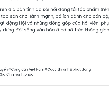
rên địa bàn tỉnh đã sôi nổi đăng tải tác phẩm trê
 tạo sân chơi lành mạnh, bổ ích dành cho cán bộ
oạt động Hội và những đóng góp của hội viên, ph
ây dựng đời sống văn hóa ở cơ sở trên không gia
tuyến
#Công dân Việt Nam
#Cuộc thi ảnh
#phát động
Gia đình hạnh phúc