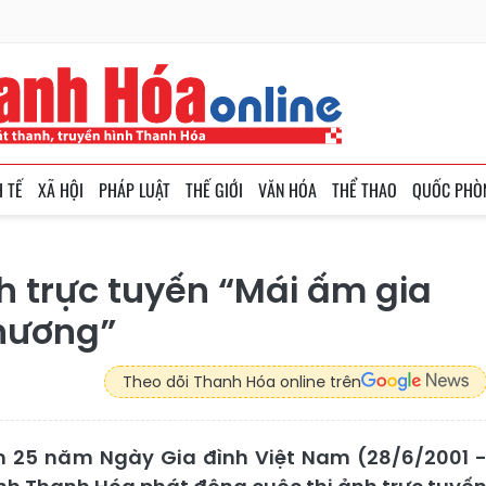
H TẾ
XÃ HỘI
PHÁP LUẬT
THẾ GIỚI
VĂN HÓA
THỂ THAO
QUỐC PHÒ
h trực tuyến “Mái ấm gia
thương”
Theo dõi Thanh Hóa online trên
m 25 năm Ngày Gia đình Việt Nam (28/6/2001 