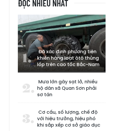
ĐỌC NHIỀU NHẤT
Đã xác định phương tiện
khiến hàng loạt ôtô thủng
lốp trên cao tốc Bắc-Nam
Mưa lớn gây sạt lở, nhiều
hộ dân xã Quan Sơn phải
sơ tán
Cơ cấu, số lượng, chế độ
với hiệu trưởng, hiệu phó
khi sắp xếp cơ sở giáo dục