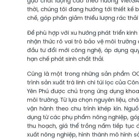
gạo chất lượng cao theo hướng VietGA
thời, chúng tôi đang hướng tới thiết kế 
chế, góp phần giảm thiểu lượng rác thải 
Để phù hợp với xu hướng phát triển kinh
nhận thức rõ vai trò bảo vệ môi trường 
đầu tư đổi mới công nghệ, áp dụng quy 
hạn chế phát sinh chất thải.
Cũng là một trong những sản phẩm OCO
trình sản xuất trà linh chi túi lọc của 
Yên Phú được chú trọng ứng dụng khoa
môi trường. Từ lựa chọn nguyên liệu, 
vận hành theo chu trình khép kín. Ngu
dụng từ các phụ phẩm nông nghiệp, góp 
thu hoạch, giá thể trồng nấm tiếp tụ
xuất nông nghiệp, hình thành mô hình sả