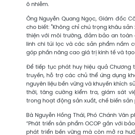
ô nhiễm.
Ông Nguyễn Quang Ngọc, Giám đốc Côn
cho biết: "Không chỉ chú trọng khâu sản
thiện với môi trường, đảm bảo an toàn
linh chi túi lọc và các sản phẩm nấm 
góp phần nâng cao giá trị kinh tế và tạ
Để tiếp tục phát huy hiệu quả Chương
truyền, hỗ trợ các chủ thể ứng dụng k
nguyên liệu bền vững và khuyến khích sử
thời, tăng cường kiểm tra, giám sát v
trong hoạt động sản xuất, chế biến sản
Bà Nguyễn Hồng Thái, Phó Chánh Văn ph
“Phát triển sản phẩm OCOP gắn với bảo 
phát triển bền vững mà còn mở ra hướn