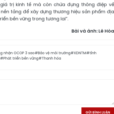
á trị kinh tế mà còn chứa đựng thông điệp v
là nền tảng để xây dựng thương hiệu sản phẩm đị
iển bền vững trong tương lai”.
Bài và ảnh: Lê Hò
g nhận OCOP 3 sao
#Bảo vệ môi trường
#XDNTM
#tỉnh
#Phát triển bền vững
#Thanh hóa
GỬI BÌNH LUẬN