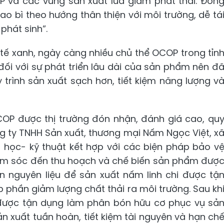
P và các vùng sản xuất lúa giảm phát thải. Đồn
bao bì theo hướng thân thiện với môi trường, dễ tá
phát sinh”.
 tế xanh, ngày càng nhiều chủ thể OCOP trong tỉn
đối với sự phát triển lâu dài của sản phẩm nên đ
trình sản xuất sạch hơn, tiết kiệm năng lượng v
P được thị trường đón nhận, đánh giá cao, qu
Công ty TNHH Sản xuất, thương mại Nấm Ngọc Việt, x
 học- kỹ thuật kết hợp với các biện pháp bảo v
chăm sóc đến thu hoạch và chế biến sản phẩm đượ
ồn nguyên liệu để sản xuất nấm linh chi được tậ
phần giảm lượng chất thải ra môi trường. Sau kh
c được tận dụng làm phân bón hữu cơ phục vụ sả
n xuất tuần hoàn, tiết kiệm tài nguyên và hạn ch