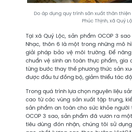
Do áp dụng quy trình sản xuất thân thi
Phúc Thịnh, xã Quý L
Tại xã Quý Lộc, sản phẩm OCOP 3 sao 
Nhạc, thôn 6 là một trong những mô hì
giải pháp bảo vệ môi trường. Để nân
chuẩn vệ sinh an toàn thực phẩm, gia 
từng bước thay thế phương thức sản xuấ
được đầu tư đồng bộ, giảm thiểu tác độ
Trong quá trình lựa chọn nguyên liệu sả
cao từ các vùng sản xuất tập trung, k
sản phẩm an toàn cho sức khỏe người t
OCOP 3 sao, sản phẩm đã vươn ra một 
tiêu dùng đón nhận, chúng tôi sử dụn