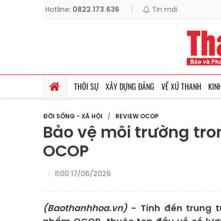
Hotline:
0822.173.636
|
Tin mới
THỜI SỰ
XÂY DỰNG ĐẢNG
VỀ XỨ THANH
KIN
ĐỜI SỐNG - XÃ HỘI
REVIEW OCOP
Bảo vệ môi trường tro
OCOP
11:00 17/06/2026
(Baothanhhoa.vn)
- Tính đến trung t