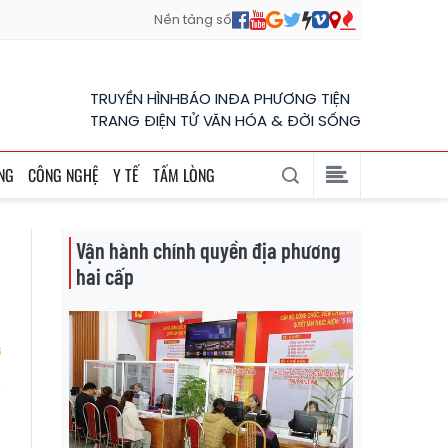
Nền tảng số
TRUYỀN HÌNH
BÁO IN
ĐA PHƯƠNG TIỆN
TRANG ĐIỆN TỬ VĂN HÓA & ĐỜI SỐNG
NG
CÔNG NGHỆ
Y TẾ
TẤM LÒNG
Vận hành chính quyền địa phương
hai cấp
n