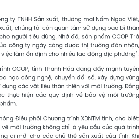
g ty TNHH Sản xuất, thương mại Nấm Ngọc Việt
 xuất, chúng tôi còn quan tâm sử dụng bao bì thâ
 cho người tiêu dùng. Nhờ đó, sản phẩm OCOP Tr
của công ty ngày càng được thị trường đón nhận
o việc làm ổn định cho nhiều lao động địa phương".
 trình OCOP, tỉnh Thanh Hóa đang đẩy mạnh tuyê
hoa học công nghệ, chuyển đổi số, xây dựng vùn
 dụng các vật liệu thân thiện với môi trường. Đồn
iệc thực hiện các quy định về bảo vệ môi trườn
 phẩm.
òng Điều phối Chương trình XDNTM tỉnh, cho biết
vệ môi trường không chỉ là yêu cầu của quá trìn
g đi mới cho các chủ thể sản xuất của tỉnh. Kh