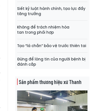
g
i
Siết kỷ luật hành chính, tạo lực đẩy
tăng trưởng
h
Không để trách nhiệm hòa
tan trong phối hợp
ã
à
Tạo “lá chắn” bảo vệ trước thiên tai
y
Đừng để lòng tin của người bệnh bị
đánh cắp
ã
ệ
c
Sản phẩm thương hiệu xứ Thanh
n
i
n
ế