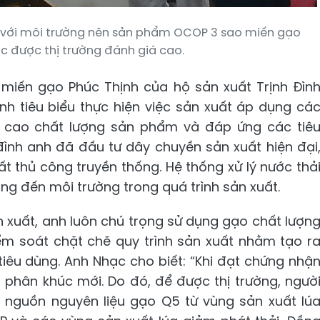
ện với môi trường nên sản phẩm OCOP 3 sao miến gạo
ộc được thị trường đánh giá cao.
miến gạo Phúc Thịnh của hộ sản xuất Trịnh Đìn
nh tiêu biểu thực hiện việc sản xuất áp dụng cá
g cao chất lượng sản phẩm và đáp ứng các tiê
đình anh đã đầu tư dây chuyền sản xuất hiện đại
t thủ công truyền thống. Hệ thống xử lý nước thả
ng đến môi trường trong quá trình sản xuất.
n xuất, anh luôn chú trọng sử dụng gạo chất lượn
iểm soát chặt chẽ quy trình sản xuất nhằm tạo r
iêu dùng. Anh Nhạc cho biết: “Khi đạt chứng nhậ
phân khúc mới. Do đó, để được thị trường, ngườ
g nguồn nguyên liệu gạo Q5 từ vùng sản xuất lú