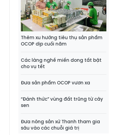
,
n
à
Thêm xu hướng tiêu thụ sản phẩm
,
OCOP dịp cuối năm
Các làng nghề miến dong tất bật
n
cho vụ tết
g
Đưa sản phẩm OCOP vươn xa
g
g
“Đánh thức” vùng đất trũng từ cây
sen
:
Đưa nông sản xứ Thanh tham gia
h
sâu vào các chuỗi giá trị
i