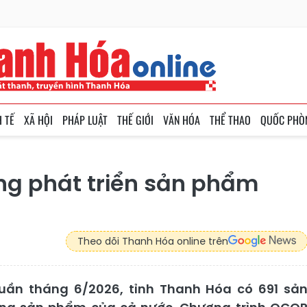
H TẾ
XÃ HỘI
PHÁP LUẬT
THẾ GIỚI
VĂN HÓA
THỂ THAO
QUỐC PHÒ
ng phát triển sản phẩm
Theo dõi Thanh Hóa online trên
uần tháng 6/2026, tỉnh Thanh Hóa có 691 sả