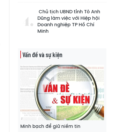
Chủ tịch UBND tỉnh Tô Anh
Dũng làm việc với Hiệp hội
Doanh nghiệp TP Hồ Chí
Minh
h
c
u
Vấn đề và sự kiện
,
i
g
a
n
i
a
Minh bạch để giữ niềm tin