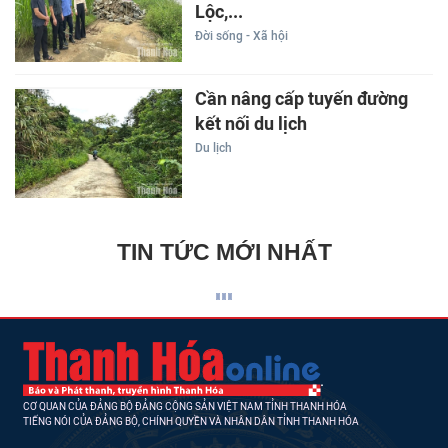
Lộc,...
Đời sống - Xã hội
Cần nâng cấp tuyến đường
kết nối du lịch
Du lịch
TIN TỨC MỚI NHẤT
CƠ QUAN CỦA ĐẢNG BỘ ĐẢNG CỘNG SẢN VIỆT NAM TỈNH THANH HÓA
TIẾNG NÓI CỦA ĐẢNG BỘ, CHÍNH QUYỀN VÀ NHÂN DÂN TỈNH THANH HÓA