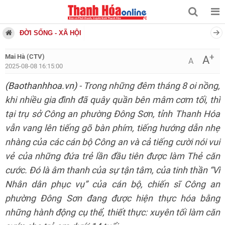
ĐỜI SỐNG - XÃ HỘI
+
Mai Hà (CTV)
A
A
2025-08-08 16:15:00
(Baothanhhoa.vn)
- Trong những đêm tháng 8 oi nồng,
khi nhiều gia đình đã quây quần bên mâm cơm tối, thì
tại trụ sở Công an phường Đông Sơn, tỉnh Thanh Hóa
vẫn vang lên tiếng gõ bàn phím, tiếng hướng dẫn nhẹ
nhàng của các cán bộ Công an và cả tiếng cười nói vui
vẻ của những đứa trẻ lần đầu tiên được làm Thẻ căn
cước. Đó là âm thanh của sự tận tâm, của tinh thần “Vì
Nhân dân phục vụ” của cán bộ, chiến sĩ Công an
phường Đông Sơn đang được hiện thực hóa bằng
những hành động cụ thể, thiết thực: xuyên tối làm căn