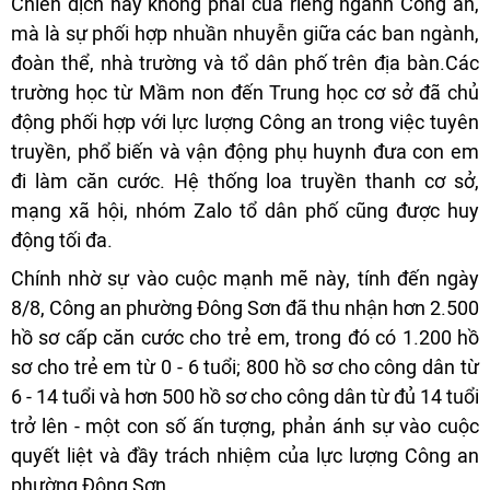
Chiến dịch này không phải của riêng ngành Công an,
mà là sự phối hợp nhuần nhuyễn giữa các ban ngành,
đoàn thể, nhà trường và tổ dân phố trên địa bàn.Các
trường học từ Mầm non đến Trung học cơ sở đã chủ
động phối hợp với lực lượng Công an trong việc tuyên
truyền, phổ biến và vận động phụ huynh đưa con em
đi làm căn cước. Hệ thống loa truyền thanh cơ sở,
mạng xã hội, nhóm Zalo tổ dân phố cũng được huy
động tối đa.
Chính nhờ sự vào cuộc mạnh mẽ này, tính đến ngày
8/8, Công an phường Đông Sơn đã thu nhận hơn 2.500
hồ sơ cấp căn cước cho trẻ em, trong đó có 1.200 hồ
sơ cho trẻ em từ 0 - 6 tuổi; 800 hồ sơ cho công dân từ
6 - 14 tuổi và hơn 500 hồ sơ cho công dân từ đủ 14 tuổi
trở lên - một con số ấn tượng, phản ánh sự vào cuộc
quyết liệt và đầy trách nhiệm của lực lượng Công an
phường Đông Sơn.