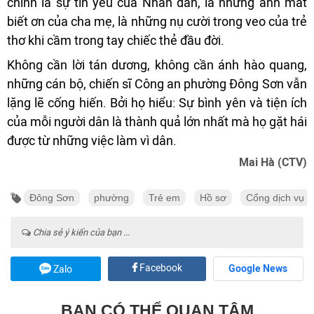
chính là sự tin yêu của Nhân dân, là những ánh mắt
biết ơn của cha mẹ, là những nụ cười trong veo của trẻ
thơ khi cầm trong tay chiếc thẻ đầu đời.
Không cần lời tán dương, không cần ánh hào quang,
những cán bộ, chiến sĩ Công an phường Đông Sơn vẫn
lặng lẽ cống hiến. Bởi họ hiểu: Sự bình yên và tiện ích
của mỗi người dân là thành quả lớn nhất mà họ gặt hái
được từ những việc làm vì dân.
Mai Hà (CTV)
Đông Sơn
phường
Trẻ em
Hồ sơ
Cổng dịch vụ c
Chia sẻ ý kiến của bạn ...
Facebook
Google News
Zalo
BẠN CÓ THỂ QUAN TÂM