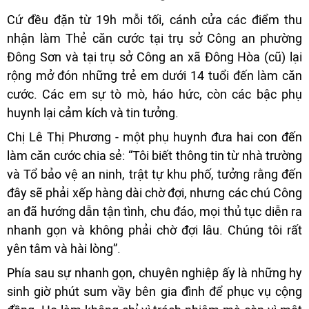
Cứ đều đặn từ 19h mỗi tối, cánh cửa các điểm thu
nhận làm Thẻ căn cước tại trụ sở Công an phường
Đông Sơn và tại trụ sở Công an xã Đông Hòa (cũ) lại
rộng mở đón những trẻ em dưới 14 tuổi đến làm căn
cước. Các em sự tò mò, háo hức, còn các bậc phụ
huynh lại cảm kích và tin tưởng.
Chị Lê Thị Phương - một phụ huynh đưa hai con đến
làm căn cước chia sẻ: “Tôi biết thông tin từ nhà trường
và Tổ bảo vệ an ninh, trật tự khu phố, tưởng rằng đến
đây sẽ phải xếp hàng dài chờ đợi, nhưng các chú Công
an đã hướng dẫn tận tình, chu đáo, mọi thủ tục diễn ra
nhanh gọn và không phải chờ đợi lâu. Chúng tôi rất
yên tâm và hài lòng”.
Phía sau sự nhanh gọn, chuyên nghiệp ấy là những hy
sinh giờ phút sum vầy bên gia đình để phục vụ cộng