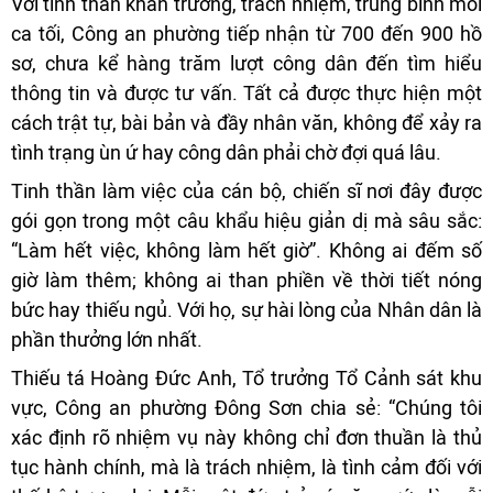
Với tinh thần khẩn trương, trách nhiệm, trung bình mỗi
ca tối, Công an phường tiếp nhận từ 700 đến 900 hồ
sơ, chưa kể hàng trăm lượt công dân đến tìm hiểu
thông tin và được tư vấn. Tất cả được thực hiện một
cách trật tự, bài bản và đầy nhân văn, không để xảy ra
tình trạng ùn ứ hay công dân phải chờ đợi quá lâu.
Tinh thần làm việc của cán bộ, chiến sĩ nơi đây được
gói gọn trong một câu khẩu hiệu giản dị mà sâu sắc:
“Làm hết việc, không làm hết giờ”. Không ai đếm số
giờ làm thêm; không ai than phiền về thời tiết nóng
bức hay thiếu ngủ. Với họ, sự hài lòng của Nhân dân là
phần thưởng lớn nhất.
Thiếu tá Hoàng Đức Anh, Tổ trưởng Tổ Cảnh sát khu
vực, Công an phường Đông Sơn chia sẻ: “Chúng tôi
xác định rõ nhiệm vụ này không chỉ đơn thuần là thủ
tục hành chính, mà là trách nhiệm, là tình cảm đối với