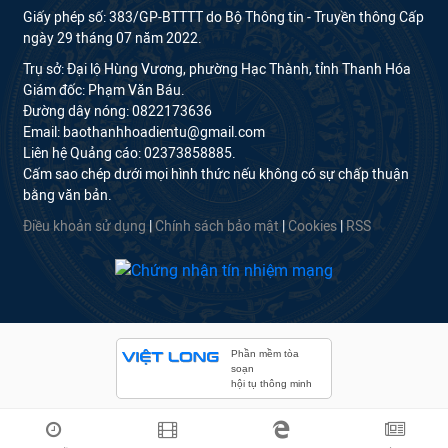
Giấy phép số: 383/GP-BTTTT do Bộ Thông tin - Truyền thông Cấp
ngày 29 tháng 07 năm 2022.
Trụ sở: Đại lộ Hùng Vương, phường Hạc Thành, tỉnh Thanh Hóa
Giám đốc: Phạm Văn Báu.
Đường dây nóng: 0822173636
Email: baothanhhoadientu@gmail.com
Liên hệ Quảng cáo: 02373858885.
Cấm sao chép dưới mọi hình thức nếu không có sự chấp thuận
bằng văn bản.
Điều khoản sử dụng
|
Chính sách bảo mật
|
Cookies
|
RSS
Phần mềm tòa
soạn
hội tụ thông minh