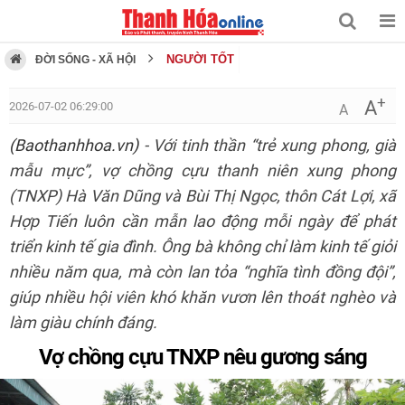
NGƯỜI TỐT
ĐỜI SỐNG - XÃ HỘI
+
A
2026-07-02 06:29:00
A
(Baothanhhoa.vn)
- Với tinh thần “trẻ xung phong, già
mẫu mực”, vợ chồng cựu thanh niên xung phong
(TNXP) Hà Văn Dũng và Bùi Thị Ngọc, thôn Cát Lợi, xã
Hợp Tiến luôn cần mẫn lao động mỗi ngày để phát
triển kinh tế gia đình. Ông bà không chỉ làm kinh tế giỏi
nhiều năm qua, mà còn lan tỏa “nghĩa tình đồng đội”,
giúp nhiều hội viên khó khăn vươn lên thoát nghèo và
làm giàu chính đáng.
Vợ chồng cựu TNXP nêu gương sáng