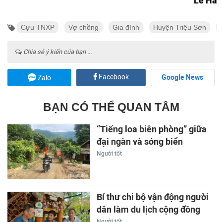
Lê Hà
Cựu TNXP
Vợ chồng
Gia đình
Huyện Triệu Sơn
Chia sẻ ý kiến của bạn ...
Facebook
Google News
Zalo
BẠN CÓ THỂ QUAN TÂM
“Tiếng loa biên phòng” giữa
đại ngàn và sóng biển
Người tốt
Bí thư chi bộ vận động người
dân làm du lịch cộng đồng
Người tốt