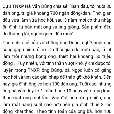
Cựu TNXP Hà Văn Dũng chia sẻ: "Ban đầu, tôi nuôi 30
đàn ong, trị giá khoảng 700 ngàn đồng/đàn. Thời gian
đầu vừa làm vừa học hỏi, sau 3 năm mới có thu nhập
ổn định từ bán mật ong và ong giống. Sản phẩm đều
do thương lái, người quen đến mua".
Theo chia sẻ của vợ chồng ông Dũng, nghề nuôi ong
cũng gặp nhiều rủi ro. Có thời gian do mưa bão, lũ lụt
làm trôi những bọng ong, thiệt hại khoảng 50 triệu
đồng... Tuy nhiên, với tinh thần vượt khó, ý chí được tôi
luyện trong TNXP, ông Dũng, bà Ngọc luôn cố gắng
học hỏi và tìm các giải pháp để tháo gỡ khó khăn. Đến
nay, gia đình ông có hơn 100 đàn ong. Tuổi cao, nhưng
ông bà vẫn duy trì 1 tuần hoặc 10 ngày vào rừng khai
thác mật ong một lần. Vào đợt hoa rừng nhiều, ong
làm mật năng suất cao hơn nên gia đình thuê 3 lao
động khai thác. Theo tính toán của ông bà, hơn 100