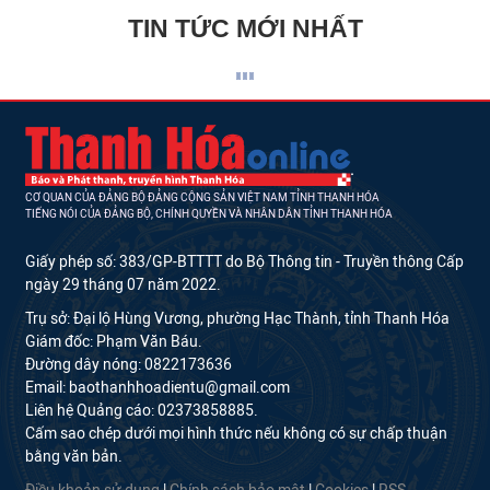
TIN TỨC MỚI NHẤT
CƠ QUAN CỦA ĐẢNG BỘ ĐẢNG CỘNG SẢN VIỆT NAM TỈNH THANH HÓA
TIẾNG NÓI CỦA ĐẢNG BỘ, CHÍNH QUYỀN VÀ NHÂN DÂN TỈNH THANH HÓA
Giấy phép số: 383/GP-BTTTT do Bộ Thông tin - Truyền thông Cấp
ngày 29 tháng 07 năm 2022.
Trụ sở: Đại lộ Hùng Vương, phường Hạc Thành, tỉnh Thanh Hóa
Giám đốc: Phạm Văn Báu.
Đường dây nóng: 0822173636
Email: baothanhhoadientu@gmail.com
Liên hệ Quảng cáo: 02373858885.
Cấm sao chép dưới mọi hình thức nếu không có sự chấp thuận
bằng văn bản.