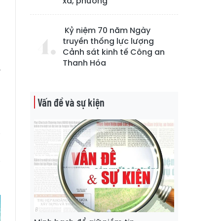
xã, phường
Kỷ niệm 70 năm Ngày
truyền thống lực lượng
Cảnh sát kinh tế Công an
ã
Thanh Hóa
.
:
n
Vấn đề và sự kiện
á
à
i
n
i