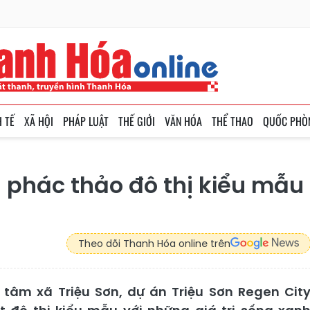
H TẾ
XÃ HỘI
PHÁP LUẬT
THẾ GIỚI
VĂN HÓA
THỂ THAO
QUỐC PHÒ
– phác thảo đô thị kiểu mẫu
Theo dõi Thanh Hóa online trên
 tâm xã Triệu Sơn, dự án Triệu Sơn Regen Cit