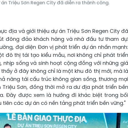
ự án Triệu Sơn Regen City đã diễn ra thành công.
hực địa và giới thiệu dự án Triệu Sơn Regen City đ
 hút đông đảo khách hàng và nhà đầu tư tham dự
rường, đại diện Đơn vị phát triển dự án nhấn mạnh
t đô thị tái tạo kiểu mẫu, nơi không chỉ phát triể
g, nhịp sống và sinh hoạt cộng đồng với những gi
 thấy ở đây không chỉ là một khu đô thị mới, mà l
hả năng tái cấu trúc không gian sống, thương mạ
 Triệu Sơn, đồng thời mở ra dư địa phát triển bề
a. Đây được xem là hướng đi khác biệt trong bố
 tiên các dự án có nền tảng phát triển bền vững."