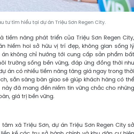
tư tìm hiểu tại dự án Triệu Sơn Regen City.
 tiềm năng phát triển của Triệu Sơn Regen City
n hiếm hoi sở hữu vị trí đẹp, không gian sống l
Dự án không chỉ hướng tới cung cấp sản phẩm bấ
môi trường sống bền vững, đáp ứng đồng thời nh
 dự án có nhiều tiềm năng tăng giá ngay trong thờ
ạch, sẵn sàng bàn giao sẽ giúp khách hàng có th
ều này đã mang đến niềm tin vững chắc cho nhữn
àn, giá trị bền vững.
 tâm xã Triệu Sơn, dự án Triệu Sơn Regen City s
 liền kề các trụ sở hành chính và khu dân cư hiệ