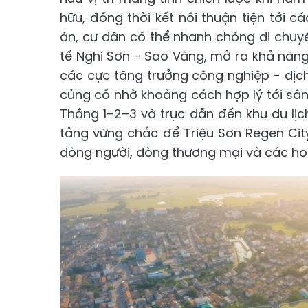
hữu, đồng thời kết nối thuận tiện tới 
án, cư dân có thể nhanh chóng di chuyể
tế Nghi Sơn - Sao Vàng, mở ra khả năng
các cực tăng trưởng công nghiệp - dịch
củng cố nhờ khoảng cách hợp lý tới sâ
Thắng 1–2–3 và trục dẫn đến khu du lịc
tảng vững chắc để Triệu Sơn Regen Cit
dòng người, dòng thương mại và các hoạ