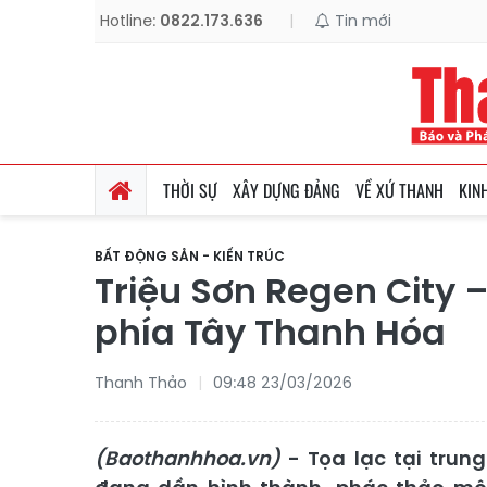
Hotline:
0822.173.636
|
Tin mới
THỜI SỰ
XÂY DỰNG ĐẢNG
VỀ XỨ THANH
KIN
BẤT ĐỘNG SẢN - KIẾN TRÚC
Triệu Sơn Regen City 
phía Tây Thanh Hóa
Thanh Thảo
09:48 23/03/2026
(Baothanhhoa.vn)
- Tọa lạc tại trung