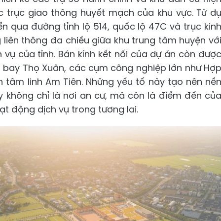
các trục giao thông huyết mạch của khu vực. Từ d
n qua đường tỉnh lộ 514, quốc lộ 47C và trục kin
 liên thông đa chiều giữa khu trung tâm huyện vớ
 vụ của tỉnh. Bán kính kết nối của dự án còn đượ
n bay Thọ Xuân, các cụm công nghiệp lớn như Hợ
h tâm linh Am Tiên. Những yếu tố này tạo nên nề
y không chỉ là nơi an cư, mà còn là điểm đến củ
t động dịch vụ trong tương lai.