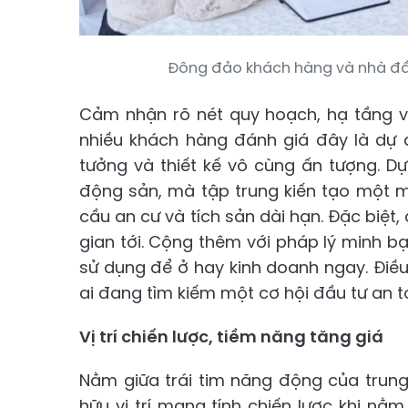
Đông đảo khách hàng và nhà đầu 
Cảm nhận rõ nét quy hoạch, hạ tầng và
nhiều khách hàng đánh giá đây là dự á
tưởng và thiết kế vô cùng ấn tượng. 
động sản, mà tập trung kiến tạo một 
cầu an cư và tích sản dài hạn. Đặc biệt,
gian tới. Cộng thêm với pháp lý minh b
sử dụng để ở hay kinh doanh ngay. Đi
ai đang tìm kiếm một cơ hội đầu tư an to
Vị trí chiến lược, tiềm năng tăng giá
Nằm giữa trái tim năng động của trung
hữu vị trí mang tính chiến lược khi nằm