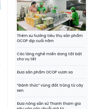
,
Thêm xu hướng tiêu thụ sản phẩm
ý
OCOP dịp cuối năm
t
u
Các làng nghề miến dong tất bật
i
cho vụ tết
ể
g
Đưa sản phẩm OCOP vươn xa
“Đánh thức” vùng đất trũng từ cây
sen
ở
Đưa nông sản xứ Thanh tham gia
n
sâu vào các chuỗi giá trị