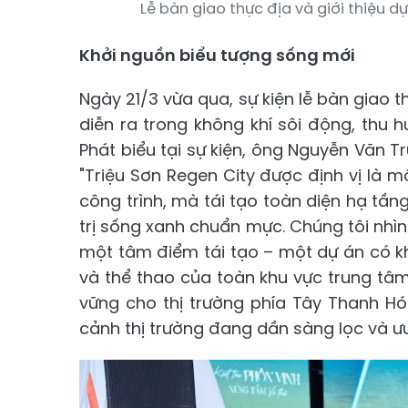
Lễ bàn giao thực địa và giới thiệu d
Khởi nguồn biểu tượng sống mới
Ngày 21/3 vừa qua, sự kiện lễ bàn giao t
diễn ra trong không khí sôi động, thu
Phát biểu tại sự kiện, ông Nguyễn Văn T
"Triệu Sơn Regen City được định vị là mộ
công trình, mà tái tạo toàn diện hạ tần
trị sống xanh chuẩn mực. Chúng tôi nhìn
một tâm điểm tái tạo – một dự án có k
và thể thao của toàn khu vực trung tâm
vững cho thị trường phía Tây Thanh Hó
cảnh thị trường đang dần sàng lọc và ưu