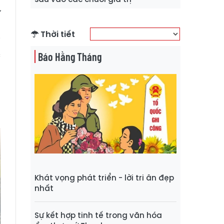
ự
h
Thời tiết
i
c
Báo Hằng Tháng
p
n
a
Khát vọng phát triển - lời tri ân đẹp
nhất
Sự kết hợp tinh tế trong văn hóa