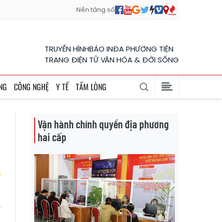
Nền tảng số
TRUYỀN HÌNH
BÁO IN
ĐA PHƯƠNG TIỆN
TRANG ĐIỆN TỬ VĂN HÓA & ĐỜI SỐNG
NG
CÔNG NGHỆ
Y TẾ
TẤM LÒNG
Vận hành chính quyền địa phương
hai cấp
y