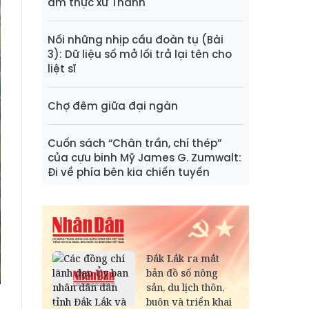
ẩm thực xứ Thanh
Nối những nhịp cầu đoàn tụ (Bài
3): Dữ liệu số mở lối trả lại tên cho
liệt sĩ
Chợ đêm giữa đại ngàn
Cuốn sách “Chân trần, chí thép”
của cựu binh Mỹ James G. Zumwalt:
Đi về phía bên kia chiến tuyến