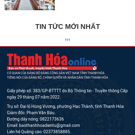
TIN TỨC MỚI NHẤT
CƠ QUAN CỦA ĐẢNG BỘ ĐẢNG CỘNG SẢN VIỆT NAM TỈNH THANH HÓA
TIẾNG NÓI CỦA ĐẢNG BỘ, CHÍNH QUYỀN VÀ NHÂN DÂN TỈNH THANH HÓA
Giấy phép số: 383/GP-BTTTT do Bộ Thông tin - Truyền thông Cấp
ngày 29 tháng 07 năm 2022.
Trụ sở: Đại lộ Hùng Vương, phường Hạc Thành, tỉnh Thanh Hóa
Giám đốc: Phạm Văn Báu.
Đường dây nóng: 0822173636
Email: baothanhhoadientu@gmail.com
Liên hệ Quảng cáo: 02373858885.