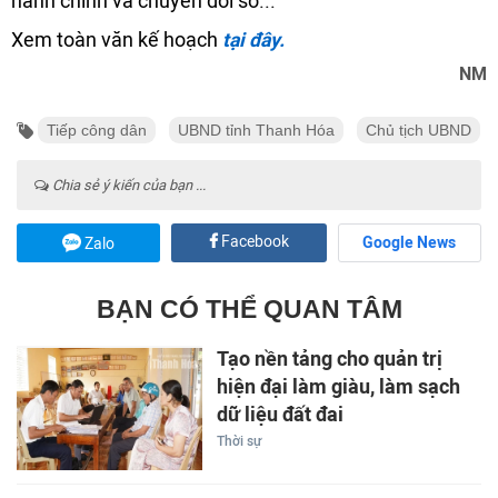
hành chính và chuyển đổi số...
Xem toàn văn kế hoạch
tại đây.
NM
Tiếp công dân
UBND tỉnh Thanh Hóa
Chủ tịch UBND
Chia sẻ ý kiến của bạn ...
Facebook
Google News
Zalo
BẠN CÓ THỂ QUAN TÂM
Tạo nền tảng cho quản trị
hiện đại làm giàu, làm sạch
dữ liệu đất đai
Thời sự