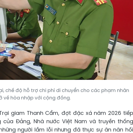
i, chế độ hỗ trợ chi phí di chuyển cho các phạm nhân
ở về hòa nhập với cộng đồng.
 Trại giam Thanh Cẩm, đợt đặc xá năm 2026 tiế
g của Đảng, Nhà nước Việt Nam và truyền thốn
những người lầm lỗi nhưng đã thực sự ăn năn hố