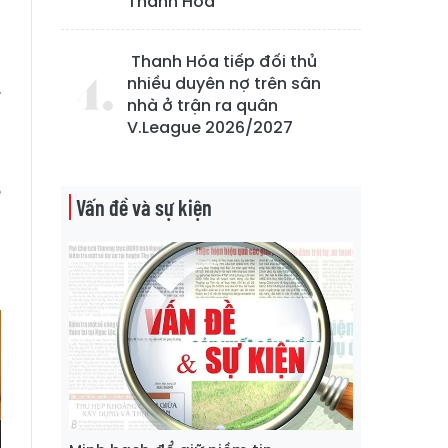
Thanh Hóa
,
u
ã
Thanh Hóa tiếp đối thủ
nhiều duyên nợ trên sân
.
nhà ở trận ra quân
V.League 2026/2027
ở
ề
Vấn đề và sự kiện
n
p