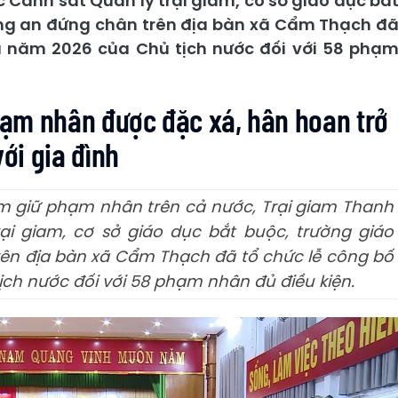
 Cảnh sát Quản lý trại giam, cơ sở giáo dục bắ
ông an đứng chân trên địa bàn xã Cẩm Thạch đ
á năm 2026 của Chủ tịch nước đối với 58 phạ
ạm nhân được đặc xá, hân hoan trở
với gia đình
am giữ phạm nhân trên cả nước, Trại giam Thanh
i giam, cơ sở giáo dục bắt buộc, trường giáo
ên địa bàn xã Cẩm Thạch đã tổ chức lễ công bố
ch nước đối với 58 phạm nhân đủ điều kiện.