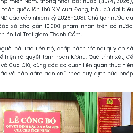
óng miền Nam, thống nhất đất nước (30/4/2026)
 toàn quốc lần thứ XIV của Đảng, bầu cử đại biể
ĐND các cấp nhiệm kỳ 2026-2031, Chủ tịch nước đ
ặc xá cho gần 10.000 phạm nhân trên cả nước
h án tại Trại giam Thanh Cẩm.
ười cải tạo tiến bộ, chấp hành tốt nội quy cơ s
hể hiện rõ quyết tâm hoàn lương. Quá trình xét, đ
và Cục C10, cùng các cơ quan liên quan thực hiệ
h xác và bảo đảm dân chủ theo quy định của phá