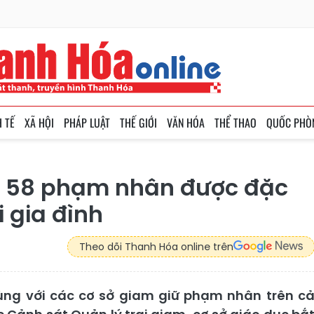
H TẾ
XÃ HỘI
PHÁP LUẬT
THẾ GIỚI
VĂN HÓA
THỂ THAO
QUỐC PHÒ
: 58 phạm nhân được đặc
i gia đình
Theo dõi Thanh Hóa online trên
ùng với các cơ sở giam giữ phạm nhân trên c