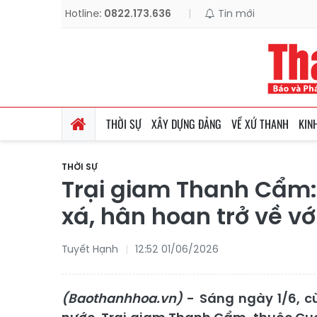
Hotline:
0822.173.636
|
Tin mới
THỜI SỰ
XÂY DỰNG ĐẢNG
VỀ XỨ THANH
KIN
THỜI SỰ
Trại giam Thanh Cẩm
xá, hân hoan trở về vớ
Tuyết Hạnh
12:52 01/06/2026
(Baothanhhoa.vn)
- Sáng ngày 1/6, c