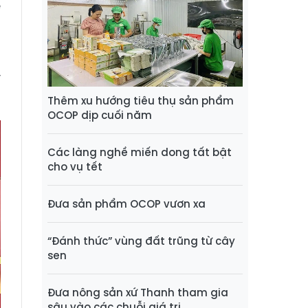
ẻ
n
ý
Thêm xu hướng tiêu thụ sản phẩm
OCOP dịp cuối năm
Các làng nghề miến dong tất bật
cho vụ tết
Đưa sản phẩm OCOP vươn xa
“Đánh thức” vùng đất trũng từ cây
sen
Đưa nông sản xứ Thanh tham gia
sâu vào các chuỗi giá trị