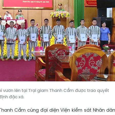
chí vươn lên tại Trại giam Thanh Cẩm được trao quyết
định đặc xá.
am Thanh Cẩm cùng đại diện Viện kiểm sát Nhân dâ