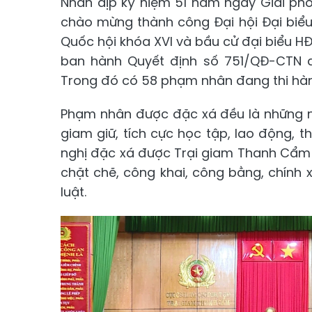
Nhân dịp kỷ niệm 51 năm ngày Giải ph
chào mừng thành công Đại hội Đại biểu
Quốc hội khóa XVI và bầu cử đại biểu H
ban hành Quyết định số 751/QĐ-CTN đ
Trong đó có 58 phạm nhân đang thi hàn
Phạm nhân được đặc xá đều là những ng
giam giữ, tích cực học tập, lao động, t
nghị đặc xá được Trại giam Thanh Cẩm 
chặt chẽ, công khai, công bằng, chín
luật.