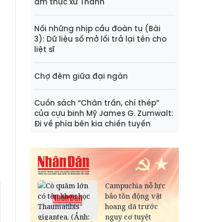
ẩm thực xứ Thanh
t
o
Nối những nhịp cầu đoàn tụ (Bài
g
3): Dữ liệu số mở lối trả lại tên cho
a
liệt sĩ
Chợ đêm giữa đại ngàn
Cuốn sách “Chân trần, chí thép”
của cựu binh Mỹ James G. Zumwalt:
Đi về phía bên kia chiến tuyến