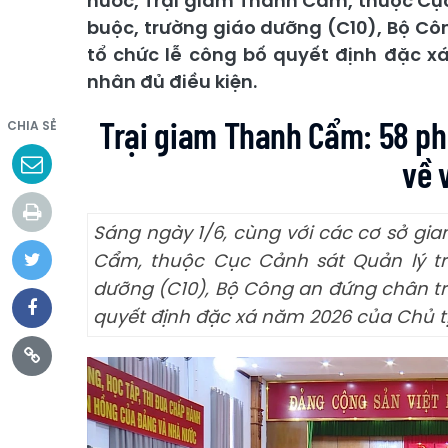
nước, Trại giam Thanh Cẩm, thuộc Cục
buộc, trường giáo dưỡng (C10), Bộ C
tổ chức lễ công bố quyết định đặc x
nhân đủ điều kiện.
Trại giam Thanh Cẩm: 58 ph
CHIA SẺ
về 
Sáng ngày 1/6, cùng với các cơ sở gi
Cẩm, thuộc Cục Cảnh sát Quản lý trạ
dưỡng (C10), Bộ Công an đứng chân tr
quyết định đặc xá năm 2026 của Chủ tị