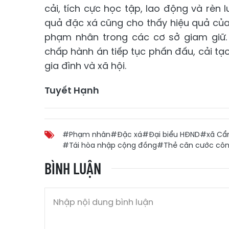
cải, tích cực học tập, lao động và rèn 
quả đặc xá cũng cho thấy hiệu quả của 
phạm nhân trong các cơ sở giam giữ
chấp hành án tiếp tục phấn đấu, cải tạo
gia đình và xã hội.
Tuyết Hạnh
#Phạm nhân
#Đặc xá
#Đại biểu HĐND
#xã Cẩ
#Tái hòa nhập cộng đồng
#Thẻ căn cước côn
BÌNH LUẬN