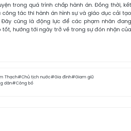
luyện trong quá trình chấp hành án. Đồng thời, kế
công tác thi hành án hình sự và giáo dục cải tạ
. Đây cũng là động lực để các phạm nhân đan
 tốt, hướng tới ngày trở về trong sự đón nhận củ
m Thạch
#Chủ tịch nước
#Gia đình
#Giam giữ
g dân
#Công bố