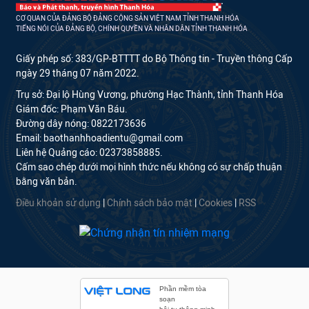
CƠ QUAN CỦA ĐẢNG BỘ ĐẢNG CỘNG SẢN VIỆT NAM TỈNH THANH HÓA
TIẾNG NÓI CỦA ĐẢNG BỘ, CHÍNH QUYỀN VÀ NHÂN DÂN TỈNH THANH HÓA
Giấy phép số: 383/GP-BTTTT do Bộ Thông tin - Truyền thông Cấp
ngày 29 tháng 07 năm 2022.
Trụ sở: Đại lộ Hùng Vương, phường Hạc Thành, tỉnh Thanh Hóa
Giám đốc: Phạm Văn Báu.
Đường dây nóng: 0822173636
Email: baothanhhoadientu@gmail.com
Liên hệ Quảng cáo: 02373858885.
Cấm sao chép dưới mọi hình thức nếu không có sự chấp thuận
bằng văn bản.
Điều khoản sử dụng
|
Chính sách bảo mật
|
Cookies
|
RSS
Phần mềm tòa
soạn