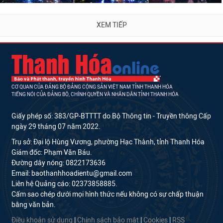
XEM TIẾP
CƠ QUAN CỦA ĐẢNG BỘ ĐẢNG CỘNG SẢN VIỆT NAM TỈNH THANH HÓA
TIẾNG NÓI CỦA ĐẢNG BỘ, CHÍNH QUYỀN VÀ NHÂN DÂN TỈNH THANH HÓA
Giấy phép số: 383/GP-BTTTT do Bộ Thông tin - Truyền thông Cấp
ngày 29 tháng 07 năm 2022.
Trụ sở: Đại lộ Hùng Vương, phường Hạc Thành, tỉnh Thanh Hóa
Giám đốc: Phạm Văn Báu.
Đường dây nóng: 0822173636
Email: baothanhhoadientu@gmail.com
Liên hệ Quảng cáo: 02373858885.
Cấm sao chép dưới mọi hình thức nếu không có sự chấp thuận
bằng văn bản.
Điều khoản sử dụng
|
Chính sách bảo mật
|
Cookies
|
RSS