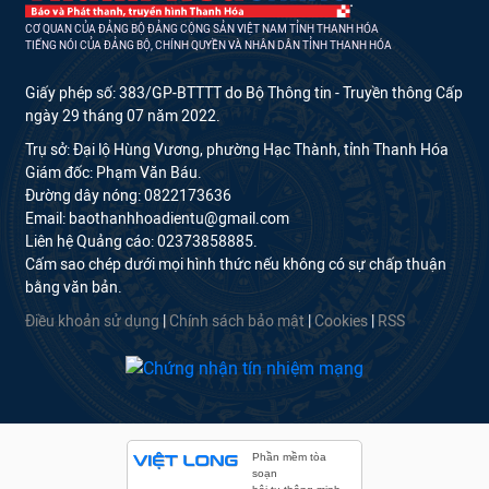
CƠ QUAN CỦA ĐẢNG BỘ ĐẢNG CỘNG SẢN VIỆT NAM TỈNH THANH HÓA
TIẾNG NÓI CỦA ĐẢNG BỘ, CHÍNH QUYỀN VÀ NHÂN DÂN TỈNH THANH HÓA
Giấy phép số: 383/GP-BTTTT do Bộ Thông tin - Truyền thông Cấp
ngày 29 tháng 07 năm 2022.
Trụ sở: Đại lộ Hùng Vương, phường Hạc Thành, tỉnh Thanh Hóa
Giám đốc: Phạm Văn Báu.
Đường dây nóng: 0822173636
Email: baothanhhoadientu@gmail.com
Liên hệ Quảng cáo: 02373858885.
Cấm sao chép dưới mọi hình thức nếu không có sự chấp thuận
bằng văn bản.
Điều khoản sử dụng
|
Chính sách bảo mật
|
Cookies
|
RSS
Phần mềm tòa
soạn