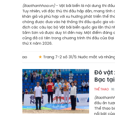
(Baothanhhoa.vn)
- Vật bãi biển là nội dung thi đấ
Tuy nhiên, với đặc thù thi đấu hấp dẫn, mang tính đ
khán giả và phù hợp với xu hướng phát triển thể tha
chóng được đưa vào hệ thống thi đấu quốc gia và q
địch các câu lạc bộ Vật bãi biển quốc gia lần thứ 
Sầm Sơn và được duy trì đến nay. Một điểm đáng ch
cũng đã có tên trong chương trình thi đấu của Đại
thứ X năm 2026.
 tích cao
★
Trang 7-2 số 31/5: Nước mắt và những tấm
Đô vật
Bạc tại
16
THỂ THAO
(Baothanhh
đấu ấn tượ
Thể thao b
nổi bật của