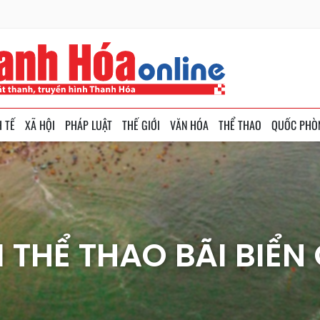
H TẾ
XÃ HỘI
PHÁP LUẬT
THẾ GIỚI
VĂN HÓA
THỂ THAO
QUỐC PHÒ
I THỂ THAO BÃI BIỂN