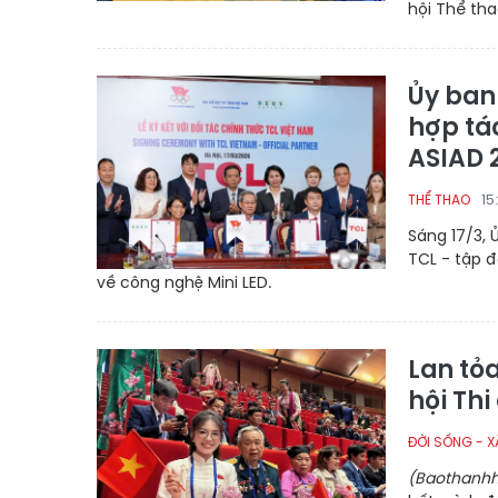
hội Thể tha
Ủy ban
hợp tác
ASIAD 
15
THỂ THAO
Sáng 17/3, 
TCL - tập đ
về công nghệ Mini LED.
Lan tỏa
hội Thi
ĐỜI SỐNG - X
(Baothanhh