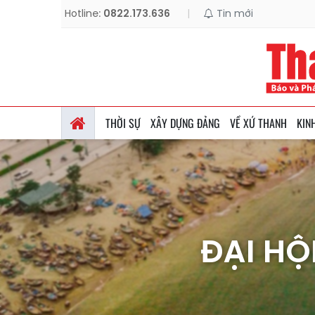
Hotline:
0822.173.636
|
Tin mới
THỜI SỰ
XÂY DỰNG ĐẢNG
VỀ XỨ THANH
KIN
ĐẠI HỘ