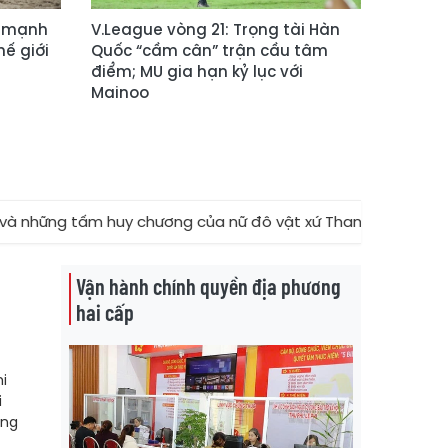
n mạnh
V.League vòng 21: Trọng tài Hàn
hế giới
Quốc “cầm cân” trận cầu tâm
điểm; MU gia hạn kỷ lục với
Mainoo
ững tấm huy chương của nữ đô vật xứ Thanh
★
Vật Th
Vận hành chính quyền địa phương
hai cấp
i
i
áng