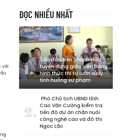
ĐỌC NHIỀU NHẤT
Lần đầu tiên Thanh Hóa
tuyển dụng giáo viên bằng
 với
đầu
hình thức thi tự luận xử lý
tình huống sư phạm
Phó Chủ tịch UBND tỉnh
Cao Văn Cường kiểm tra
tiến độ dự án chăn nuôi
công nghệ cao và đô thị
Ngọc Lặc
ắng