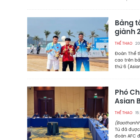
Bảng t
giành 
20
THỂ THAO
Đoàn Thể t
cao trên bả
thứ 6 (Asi
Phó Ch
Asian 
15
THỂ THAO
(Baothanhh
Tú đã được
đoàn AFC đ