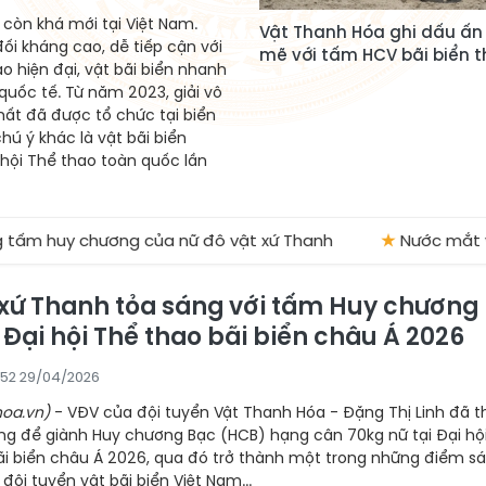
u còn khá mới tại Việt Nam.
Vật Thanh Hóa ghi dấu ấ
ối kháng cao, dễ tiếp cận với
mẽ với tấm HCV bãi biển t
o hiện đại, vật bãi biển nhanh
uốc tế. Từ năm 2023, giải vô
nhất đã được tổ chức tại biển
ú ý khác là vật bãi biển
 hội Thể thao toàn quốc lần
 huy chương của nữ đô vật xứ Thanh
★
Nước mắt và nh
 xứ Thanh tỏa sáng với tấm Huy chương
 Đại hội Thể thao bãi biển châu Á 2026
:52 29/04/2026
oa.vn)
- VĐV của đội tuyển Vật Thanh Hóa - Đặng Thị Linh đã th
ng để giành Huy chương Bạc (HCB) hạng cân 70kg nữ tại Đại hộ
ãi biển châu Á 2026, qua đó trở thành một trong những điểm s
 đội tuyển vật bãi biển Việt Nam...