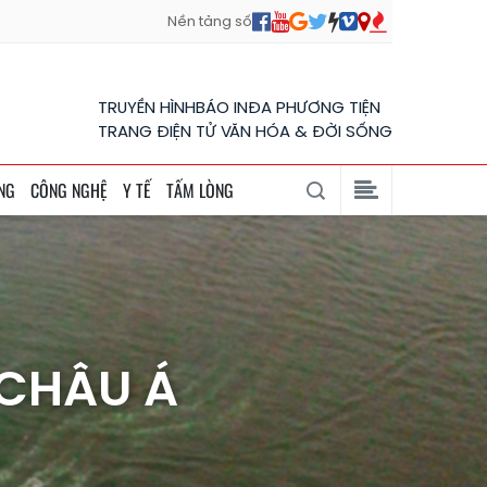
Nền tảng số
TRUYỀN HÌNH
BÁO IN
ĐA PHƯƠNG TIỆN
TRANG ĐIỆN TỬ VĂN HÓA & ĐỜI SỐNG
NG
CÔNG NGHỆ
Y TẾ
TẤM LÒNG
 CHÂU Á