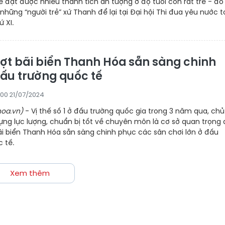
 đạt được nhiều thành tích ấn tượng ở độ tuổi còn rất trẻ - đó 
hững “người trẻ” xứ Thanh để lại tại Đại hội Thi đua yêu nước 
 XI.
ợt bãi biển Thanh Hóa sẵn sàng chinh
ấu trường quốc tế
:00 21/07/2024
oa.vn)
- Vị thế số 1 ở đấu trường quốc gia trong 3 năm qua, chủ
ng lực lượng, chuẩn bị tốt về chuyên môn là cơ sở quan trọng
ãi biển Thanh Hóa sẵn sàng chinh phục các sân chơi lớn ở đấu
 tế.
Xem thêm