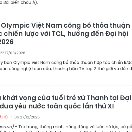
o Bãi biển châu Á).
 Olympic Việt Nam công bố thỏa thuận
 chiến lược với TCL, hướng đến Đại hội
2026
:22 17/03/2026
Ủy ban Olympic Việt Nam công bố thỏa thuận hợp tác chiến lược
oàn công nghệ toàn cầu, thương hiệu TV top 2 thế giới và dẫn 
 khát vọng của tuổi trẻ xứ Thanh tại Đại
 đua yêu nước toàn quốc lần thứ XI
11:06 27/12/2025
Ã HỘI
oa.vn)
- Trẻ trung, thông minh, năng động và luôn nỗ lực, cố g