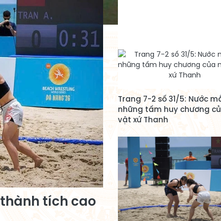
Trang 7-2 số 31/5: Nước m
những tấm huy chương củ
vật xứ Thanh
 thành tích cao