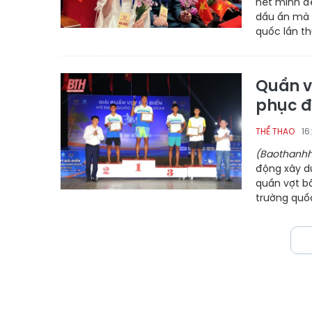
hết mình để
dấu ấn mà n
quốc lần thứ
Quần v
phục đ
16
THỂ THAO
(Baothanhh
động xây dự
quần vợt b
trường quốc