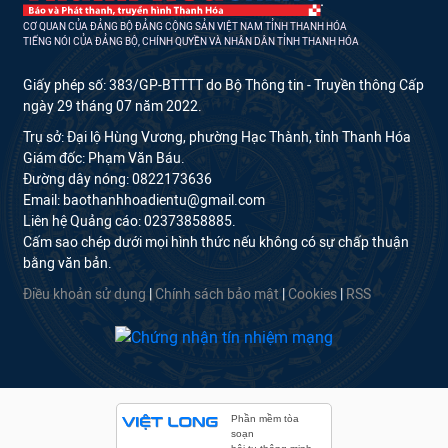
CƠ QUAN CỦA ĐẢNG BỘ ĐẢNG CỘNG SẢN VIỆT NAM TỈNH THANH HÓA
TIẾNG NÓI CỦA ĐẢNG BỘ, CHÍNH QUYỀN VÀ NHÂN DÂN TỈNH THANH HÓA
Giấy phép số: 383/GP-BTTTT do Bộ Thông tin - Truyền thông Cấp
ngày 29 tháng 07 năm 2022.
Trụ sở: Đại lộ Hùng Vương, phường Hạc Thành, tỉnh Thanh Hóa
Giám đốc: Phạm Văn Báu.
Đường dây nóng: 0822173636
Email: baothanhhoadientu@gmail.com
Liên hệ Quảng cáo: 02373858885.
Cấm sao chép dưới mọi hình thức nếu không có sự chấp thuận
bằng văn bản.
Điều khoản sử dụng
|
Chính sách bảo mật
|
Cookies
|
RSS
Phần mềm tòa
soạn