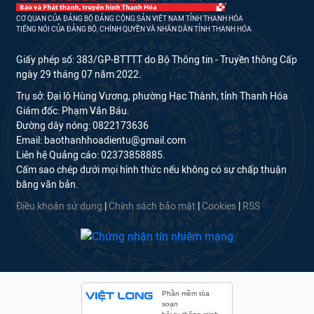
CƠ QUAN CỦA ĐẢNG BỘ ĐẢNG CỘNG SẢN VIỆT NAM TỈNH THANH HÓA
TIẾNG NÓI CỦA ĐẢNG BỘ, CHÍNH QUYỀN VÀ NHÂN DÂN TỈNH THANH HÓA
Giấy phép số: 383/GP-BTTTT do Bộ Thông tin - Truyền thông Cấp
ngày 29 tháng 07 năm 2022.
Trụ sở: Đại lộ Hùng Vương, phường Hạc Thành, tỉnh Thanh Hóa
Giám đốc: Phạm Văn Báu.
Đường dây nóng: 0822173636
Email: baothanhhoadientu@gmail.com
Liên hệ Quảng cáo: 02373858885.
Cấm sao chép dưới mọi hình thức nếu không có sự chấp thuận
bằng văn bản.
Điều khoản sử dụng
|
Chính sách bảo mật
|
Cookies
|
RSS
Phần mềm tòa
soạn