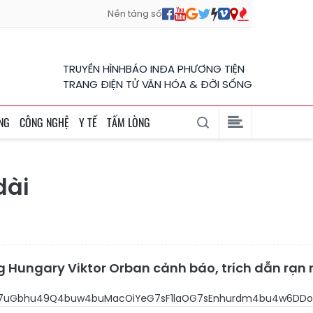
Nền tảng số
TRUYỀN HÌNH
BÁO IN
ĐA PHƯƠNG TIỆN
TRANG ĐIỆN TỬ VĂN HÓA & ĐỜI SỐNG
NG
CÔNG NGHỆ
Y TẾ
TẤM LÒNG
dài
ng Hungary Viktor Orban cảnh báo, trích dẫn rạn
OBacOiYeG7uGbhu49Q4buw4buMacOiYeG7sF1laOG7sEnh