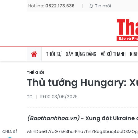
Hotline:
0822.173.636
|
Tin mới
THỜI SỰ
XÂY DỰNG ĐẢNG
VỀ XỨ THANH
KIN
THẾ GIỚI
Thủ tướng Hungary: Xu
TD
19:00 03/06/2025
(Baothanhhoa.vn)
- Xung đột Ukraine 
w5nDoeG7ruG7sH3hurPhu7hnZ8ag4buq4buD
CHIA SẺ