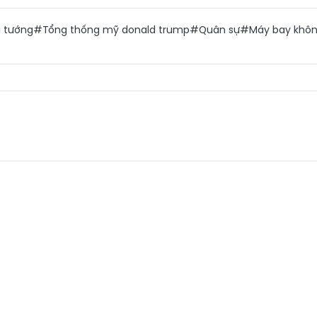
 tướng
#Tổng thống mỹ donald trump
#Quân sự
#Máy bay không