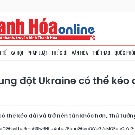
H TẾ
XÃ HỘI
PHÁP LUẬT
THẾ GIỚI
VĂN HÓA
THỂ THAO
QUỐC PHÒ
ng đột Ukraine có thể kéo 
có thể kéo dài và trở nên tàn khốc hơn, Thủ tướ
SMOgaOG6syLhu6rhu6RIw6Hhu4nhu7BoauG6vcOiYeG7sM