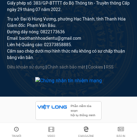
Giấy phép số: 383/GP-BTTTT do Bộ Thông tin - Truyền thông Cấp
ngày 29 tháng 07 năm 2022.
Trụ sở: Đại lộ Hùng Vương, phường Hạc Thành, tỉnh Thanh Hóa
Giám đốc: Phạm Văn Báu.
Đường dây nóng: 0822173636
Email: baothanhhoadientu@gmail.com
Liên hệ Quảng cáo: 02373858885.
Cấm sao chép dưới mọi hình thức nếu không có sự chấp thuận
bằng văn bản.
Điều khoản sử dụng
|
Chính sách bảo mật
|
Cookies
|
RSS
Phần mềm tòa
soạn
hội tụ thông minh
TIN MỚI
VIDEO
E-MAGAZINE
BÁO IN