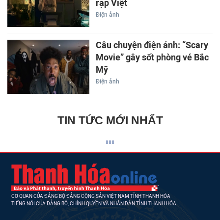
rạp Việt
Điện ảnh
Câu chuyện điện ảnh: “Scary
Movie” gây sốt phòng vé Bắc
Mỹ
Điện ảnh
TIN TỨC MỚI NHẤT
CƠ QUAN CỦA ĐẢNG BỘ ĐẢNG CỘNG SẢN VIỆT NAM TỈNH THANH HÓA
TIẾNG NÓI CỦA ĐẢNG BỘ, CHÍNH QUYỀN VÀ NHÂN DÂN TỈNH THANH HÓA