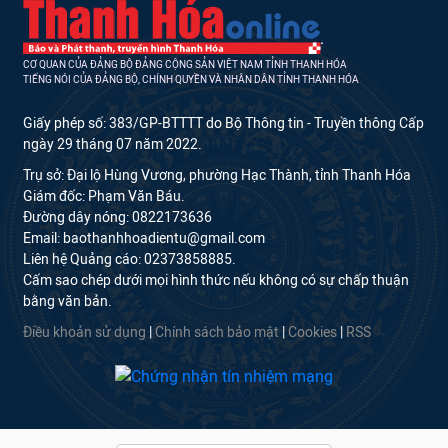
CƠ QUAN CỦA ĐẢNG BỘ ĐẢNG CỘNG SẢN VIỆT NAM TỈNH THANH HÓA
TIẾNG NÓI CỦA ĐẢNG BỘ, CHÍNH QUYỀN VÀ NHÂN DÂN TỈNH THANH HÓA
Giấy phép số: 383/GP-BTTTT do Bộ Thông tin - Truyền thông Cấp
ngày 29 tháng 07 năm 2022.
Trụ sở: Đại lộ Hùng Vương, phường Hạc Thành, tỉnh Thanh Hóa
Giám đốc: Phạm Văn Báu.
Đường dây nóng: 0822173636
Email: baothanhhoadientu@gmail.com
Liên hệ Quảng cáo: 02373858885.
Cấm sao chép dưới mọi hình thức nếu không có sự chấp thuận
bằng văn bản.
Điều khoản sử dụng
|
Chính sách bảo mật
|
Cookies
|
RSS