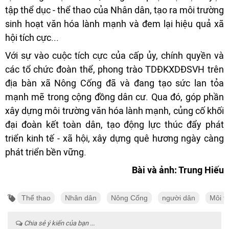
tập thể dục - thể thao của Nhân dân, tạo ra môi trường
sinh hoạt văn hóa lành mạnh và đem lại hiệu quả xã
hội tích cực...
Với sự vào cuộc tích cực của cấp ủy, chính quyền và
các tổ chức đoàn thể, phong trào TDĐKXDĐSVH trên
địa bàn xã Nông Cống đã và đang tạo sức lan tỏa
mạnh mẽ trong cộng đồng dân cư. Qua đó, góp phần
xây dựng môi trường văn hóa lành mạnh, củng cố khối
đại đoàn kết toàn dân, tạo động lực thúc đẩy phát
triển kinh tế - xã hội, xây dựng quê hương ngày càng
phát triển bền vững.
Bài và ảnh: Trung Hiếu
Thể thao
Nhân dân
Nông Cống
người dân
Môi t
Chia sẻ ý kiến của bạn ...