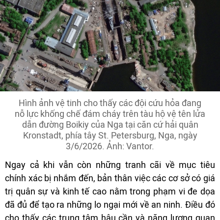
Hình ảnh vệ tinh cho thấy các đội cứu hỏa đang
nỗ lực khống chế đám cháy trên tàu hộ vệ tên lửa
dẫn đường Boikiy của Nga tại căn cứ hải quân
Kronstadt, phía tây St. Petersburg, Nga, ngày
3/6/2026. Ảnh: Vantor.
Ngay cả khi vẫn còn những tranh cãi về mục tiêu
chính xác bị nhắm đến, bản thân việc các cơ sở có giá
trị quân sự và kinh tế cao nằm trong phạm vi đe dọa
đã đủ để tạo ra những lo ngại mới về an ninh. Điều đó
cho thấy các trung tâm hậu cần và năng lượng quan