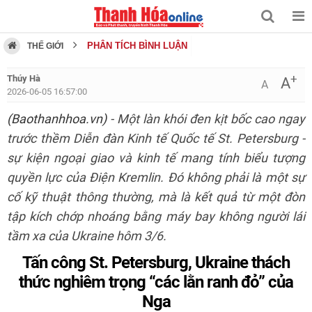
PHÂN TÍCH BÌNH LUẬN
THẾ GIỚI
+
Thúy Hà
A
A
2026-06-05 16:57:00
(Baothanhhoa.vn)
- Một làn khói đen kịt bốc cao ngay
trước thềm Diễn đàn Kinh tế Quốc tế St. Petersburg -
sự kiện ngoại giao và kinh tế mang tính biểu tượng
quyền lực của Điện Kremlin. Đó không phải là một sự
cố kỹ thuật thông thường, mà là kết quả từ một đòn
tập kích chớp nhoáng bằng máy bay không người lái
tầm xa của Ukraine hôm 3/6.
Tấn công St. Petersburg, Ukraine thách
thức nghiêm trọng “các lằn ranh đỏ” của
Nga