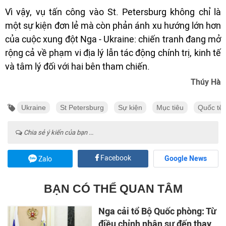
Vì vậy, vụ tấn công vào St. Petersburg không chỉ là
một sự kiện đơn lẻ mà còn phản ánh xu hướng lớn hơn
của cuộc xung đột Nga - Ukraine: chiến tranh đang mở
rộng cả về phạm vi địa lý lẫn tác động chính trị, kinh tế
và tâm lý đối với hai bên tham chiến.
Thúy Hà
Ukraine
St Petersburg
Sự kiện
Mục tiêu
Quốc tế
Chia sẻ ý kiến của bạn ...
Facebook
Google News
Zalo
BẠN CÓ THỂ QUAN TÂM
Nga cải tổ Bộ Quốc phòng: Từ
điều chỉnh nhân sự đến thay