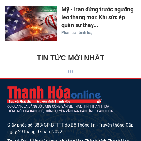
Mỹ - Iran đứng trước ngưỡng
leo thang mới: Khi sức ép
quân sự thay...
Phân tích bình luận
TIN TỨC MỚI NHẤT
CƠ QUAN CỦA ĐẢNG BỘ ĐẢNG CỘNG SẢN VIỆT NAM TỈNH THANH HÓA
TIẾNG NÓI CỦA ĐẢNG BỘ, CHÍNH QUYỀN VÀ NHÂN DÂN TỈNH THANH HÓA
Giấy phép số: 383/GP-BTTTT do Bộ Thông tin - Truyền thông Cấp
ngày 29 tháng 07 năm 2022.