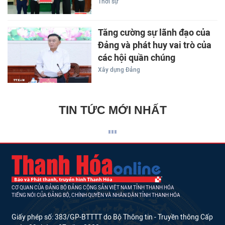
Thời sự
Tăng cường sự lãnh đạo của
Đảng và phát huy vai trò của
các hội quần chúng
Xây dựng Đảng
TIN TỨC MỚI NHẤT
CƠ QUAN CỦA ĐẢNG BỘ ĐẢNG CỘNG SẢN VIỆT NAM TỈNH THANH HÓA
TIẾNG NÓI CỦA ĐẢNG BỘ, CHÍNH QUYỀN VÀ NHÂN DÂN TỈNH THANH HÓA
Giấy phép số: 383/GP-BTTTT do Bộ Thông tin - Truyền thông Cấp