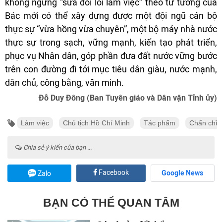
không ngừng “sửa đổi lối làm việc” theo tư tưởng của
Bác mới có thể xây dựng được một đội ngũ cán bộ
thực sự “vừa hồng vừa chuyên”, một bộ máy nhà nước
thực sự trong sạch, vững mạnh, kiến tạo phát triển,
phục vụ Nhân dân, góp phần đưa đất nước vững bước
trên con đường đi tới mục tiêu dân giàu, nước mạnh,
dân chủ, công bằng, văn minh.
Đỗ Duy Đông (Ban Tuyên giáo và Dân vận Tỉnh ủy)
Làm việc
Chủ tịch Hồ Chí Minh
Tác phẩm
Chấn chỉn
Chia sẻ ý kiến của bạn ...
Facebook
Google News
Zalo
BẠN CÓ THỂ QUAN TÂM