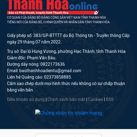
CƠ QUAN CỦA ĐẢNG BỘ ĐẢNG CỘNG SẢN VIỆT NAM TỈNH THANH HÓA
TIẾNG NÓI CỦA ĐẢNG BỘ, CHÍNH QUYỀN VÀ NHÂN DÂN TỈNH THANH HÓA
Giấy phép số: 383/GP-BTTTT do Bộ Thông tin - Truyền thông Cấp
ngày 29 tháng 07 năm 2022.
Trụ sở: Đại lộ Hùng Vương, phường Hạc Thành, tỉnh Thanh Hóa
Giám đốc: Phạm Văn Báu.
Đường dây nóng: 0822173636
Email: baothanhhoadientu@gmail.com
Liên hệ Quảng cáo: 02373858885.
Cấm sao chép dưới mọi hình thức nếu không có sự chấp thuận
bằng văn bản.
Điều khoản sử dụng
|
Chính sách bảo mật
|
Cookies
|
RSS