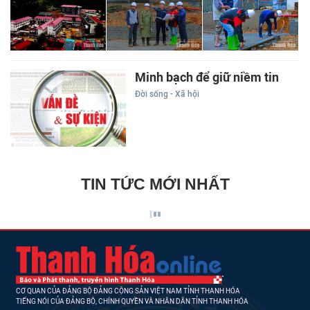
Minh bạch để giữ niềm tin
Đời sống - Xã hội
TIN TỨC MỚI NHẤT
CƠ QUAN CỦA ĐẢNG BỘ ĐẢNG CỘNG SẢN VIỆT NAM TỈNH THANH HÓA
TIẾNG NÓI CỦA ĐẢNG BỘ, CHÍNH QUYỀN VÀ NHÂN DÂN TỈNH THANH HÓA