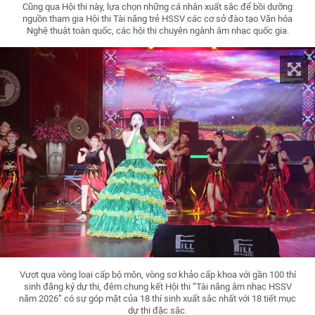
Cũng qua Hội thi này, lựa chọn những cá nhân xuất sắc để bồi dưỡng
nguồn tham gia Hội thi Tài năng trẻ HSSV các cơ sở đào tạo Văn hóa
Nghệ thuật toàn quốc, các hội thi chuyên ngành âm nhạc quốc gia.
Vượt qua vòng loại cấp bộ môn, vòng sơ khảo cấp khoa với gần 100 thí
sinh đăng ký dự thi, đêm chung kết Hội thi “Tài năng âm nhạc HSSV
năm 2026” có sự góp mặt của 18 thí sinh xuất sắc nhất với 18 tiết mục
dự thi đặc sắc.