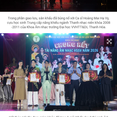
Trong phần giao lưu, sân khấu đã bùng nổ với Ca sĩ Hoàng Mai Hạ Vy,
cựu học sinh Trung cấp năng khiếu ngành Thanh nhạc niên khóa 2008
-2011 của Khoa Âm nhạc trường Đại học VVHTT&DL Thanh Hóa.