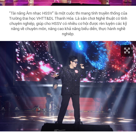
“Tài năng Âm nhạc HSSV” là một cuộc thi mang tính truyền thống của
Trường Đai học VHTT&DL Thanh Hóa. Là sân chơi Nghệ thuật có tính
chuyên nghiệp, giúp cho HSSV có nhiều cơ hội được rèn luyện các kỹ
năng về chuyên môn, nâng cao khả năng biểu diễn, thực hành nghề
nghiệp.