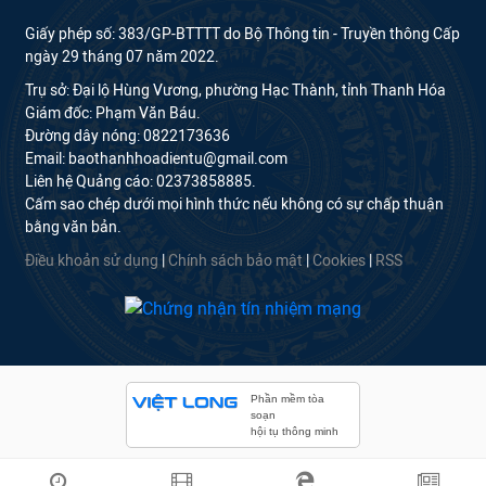
Giấy phép số: 383/GP-BTTTT do Bộ Thông tin - Truyền thông Cấp
ngày 29 tháng 07 năm 2022.
Trụ sở: Đại lộ Hùng Vương, phường Hạc Thành, tỉnh Thanh Hóa
Giám đốc: Phạm Văn Báu.
Đường dây nóng: 0822173636
Email: baothanhhoadientu@gmail.com
Liên hệ Quảng cáo: 02373858885.
Cấm sao chép dưới mọi hình thức nếu không có sự chấp thuận
bằng văn bản.
Điều khoản sử dụng
|
Chính sách bảo mật
|
Cookies
|
RSS
Phần mềm tòa
soạn
hội tụ thông minh