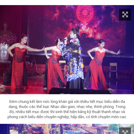
Đêm chung kết làm nức lòng khán giả với nhiều tiết mục biểu diễn đa
dạng, thuộc các thể loại: Nhạc dân gian, nhạc nhẹ, thính phòng. Trong
đó, nhiều tiết mục được thí sinh thể hiện bằng kỹ thuật thanh nhạc và
phong cách biểu diễn chuyên nghiệp, hấp dẫn, có tính chuyên môn cao.