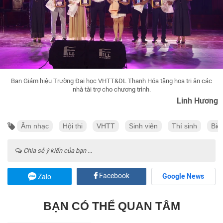
Ban Giám hiệu Trường Đai học VHTT&DL Thanh Hóa tặng hoa tri ân các
nhà tài trợ cho chương trình.
Linh Hương
Âm nhạc
Hội thi
VHTT
Sinh viên
Thí sinh
Biể
Chia sẻ ý kiến của bạn ...
Facebook
Google News
Zalo
BẠN CÓ THỂ QUAN TÂM