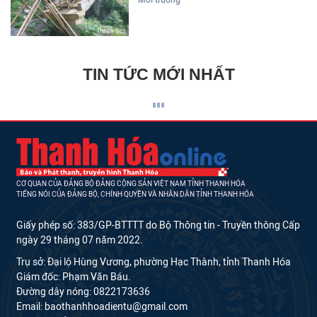
Môi trường
TIN TỨC MỚI NHẤT
CƠ QUAN CỦA ĐẢNG BỘ ĐẢNG CỘNG SẢN VIỆT NAM TỈNH THANH HÓA
TIẾNG NÓI CỦA ĐẢNG BỘ, CHÍNH QUYỀN VÀ NHÂN DÂN TỈNH THANH HÓA
Giấy phép số: 383/GP-BTTTT do Bộ Thông tin - Truyền thông Cấp
ngày 29 tháng 07 năm 2022.
Trụ sở: Đại lộ Hùng Vương, phường Hạc Thành, tỉnh Thanh Hóa
Giám đốc: Phạm Văn Báu.
Đường dây nóng: 0822173636
Email: baothanhhoadientu@gmail.com